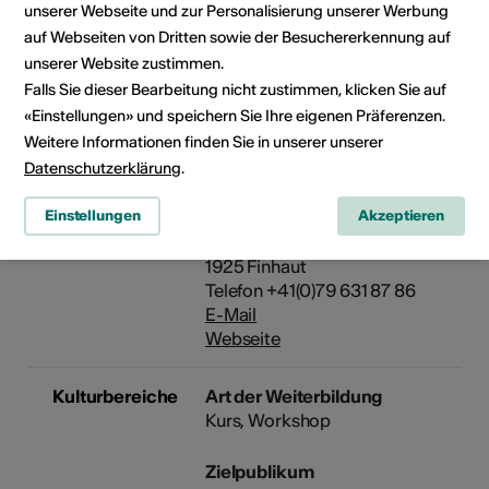
unserer Webseite und zur Personalisierung unserer Werbung
Association Orgues, Musiques
auf Webseiten von Dritten sowie der Besuchererkennung auf
et Cimes
Rue de la Ville, 2
unserer Website zustimmen.
1925 - Finhaut
Falls Sie dieser Bearbeitung nicht zustimmen, klicken Sie auf
IBAN Nummer: CH60 8080
«Einstellungen» und speichern Sie Ihre eigenen Präferenzen.
8003 9020 3373 8
Weitere Informationen finden Sie in unserer unserer
Datenschutzerklärung
.
Veranstalter
Festival Orgues, Musiques et
Einstellungen
Akzeptieren
Cimes
Rue de la Ville,2
1925 Finhaut
Telefon +41(0)79 631 87 86
E-Mail
Webseite
Kulturbereiche
Art der Weiterbildung
Kurs, Workshop
Zielpublikum