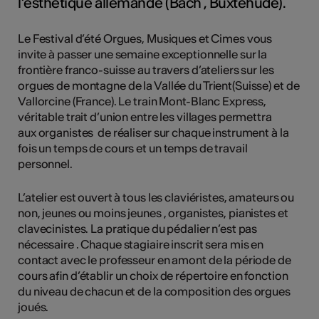
l’esthétique allemande (Bach , Buxtehude).
Le Festival d’été Orgues, Musiques et Cimes vous
invite à passer une semaine exceptionnelle sur la
frontière franco-suisse au travers d’ateliers sur les
orgues de montagne de la Vallée du Trient(Suisse) et de
Vallorcine (France). Le train Mont-Blanc Express,
véritable trait d’union entre les villages permettra
aux organistes de réaliser sur chaque instrument à la
fois un temps de cours et un temps de travail
personnel.
L’atelier est ouvert à tous les claviéristes, amateurs ou
non, jeunes ou moins jeunes , organistes, pianistes et
clavecinistes. La pratique du pédalier n’est pas
nécessaire . Chaque stagiaire inscrit sera mis en
contact avec le professeur en amont de la période de
cours afin d’établir un choix de répertoire en fonction
du niveau de chacun et de la composition des orgues
joués.