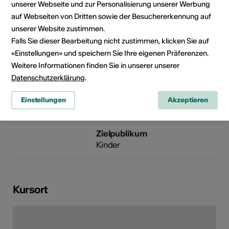
unserer Webseite und zur Personalisierung unserer Werbung
Veranstalter
Mediathek Wallis - Brig
auf Webseiten von Dritten sowie der Besuchererkennung auf
Schlossstrasse 30
unserer Website zustimmen.
3900 Brig
Falls Sie dieser Bearbeitung nicht zustimmen, klicken Sie auf
Telefon +41 (0)27 607 15 00
«Einstellungen» und speichern Sie Ihre eigenen Präferenzen.
E-Mail
Weitere Informationen finden Sie in unserer unserer
Webseite
Datenschutzerklärung
.
Kulturbereiche
Art der Weiterbildung
Einstellungen
Akzeptieren
Kurs, Weiteres, Workshop
Zielpublikum
Kinder
Kursort