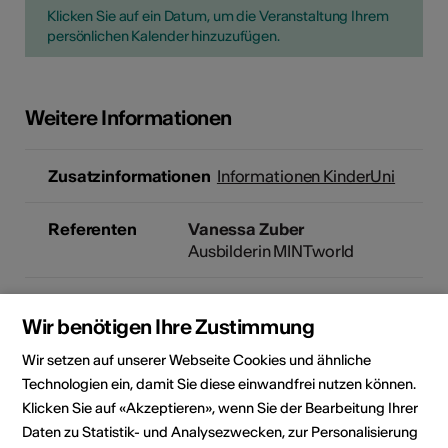
Klicken Sie auf ein Datum, um die Veranstaltung Ihrem
persönlichen Kalender hinzuzufügen.
Weitere Informationen
Zusatzinformationen
Informationen KinderUni
Referenten
Vanessa Zuber
Ausbilderin MINTworld
Anmeldung /
Teilnehmerzahl limitiert, pro
Wir benötigen Ihre Zustimmung
Kosten
Kind können max. 3 Kurse pro
KinderUni-Semester besucht
Wir setzen auf unserer Webseite Cookies und ähnliche
werden.
Technologien ein, damit Sie diese einwandfrei nutzen können.
Kosten
Klicken Sie auf «Akzeptieren», wenn Sie der Bearbeitung Ihrer
Die Teilnahme ist kostenlos.
Daten zu Statistik- und Analysezwecken, zur Personalisierung