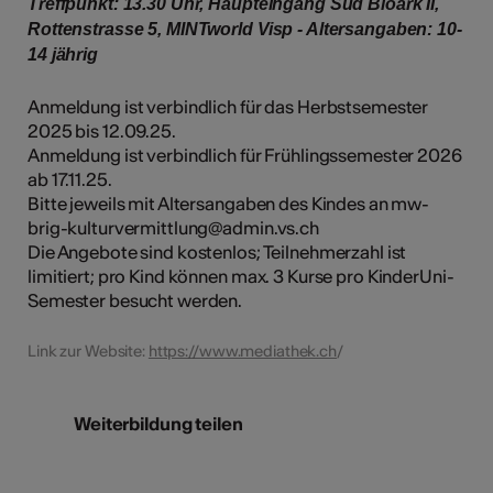
Treffpunkt: 13.30 Uhr, Haupteingang Süd Bioark II,
Rottenstrasse 5, MINTworld Visp - Altersangaben: 10-
14 jährig
Anmeldung ist verbindlich für das Herbstsemester
2025 bis 12.09.25.
Anmeldung ist verbindlich für Frühlingssemester 2026
ab 17.11.25.
Bitte jeweils mit Altersangaben des Kindes an mw-
brig-kulturvermittlung@admin.vs.ch
Die Angebote sind kostenlos; Teilnehmerzahl ist
limitiert; pro Kind können max. 3 Kurse pro KinderUni-
Semester besucht werden.
Link zur Website:
https://www.mediathek.ch
/
Weiterbildung teilen