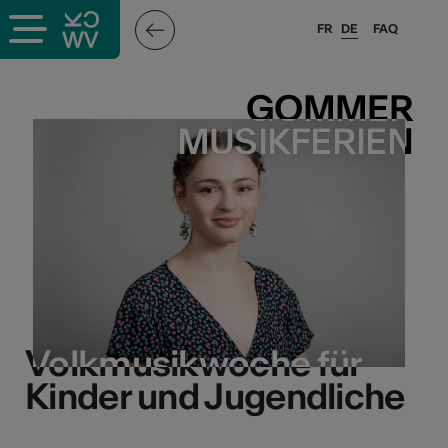
FR
DE
FAQ
GOMMER
GOMMER
MUSIKFERIEN
MUSIKFERIEN
Volkmusikwoche für
Volkmusikwoche für
Kinder und Jugendliche
Kinder und Jugendliche