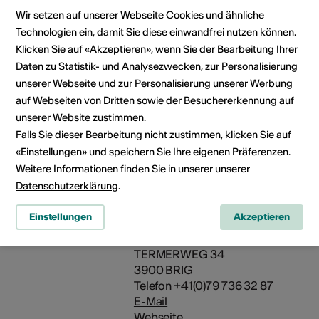
Kinder aus der gleichen Familie erha
Wir setzen auf unserer Webseite Cookies und ähnliche
Kursgebührermässigung.
Technologien ein, damit Sie diese einwandfrei nutzen können.
Klicken Sie auf «Akzeptieren», wenn Sie der Bearbeitung Ihrer
Im Preis inbegriffen sind:
Daten zu Statistik- und Analysezwecken, zur Personalisierung
unserer Webseite und zur Personalisierung unserer Werbung
5 Übernachtungen und Vollpension
auf Webseiten von Dritten sowie der Besuchererkennung auf
Kurskosten und Kursmaterialien
unserer Website zustimmen.
Falls Sie dieser Bearbeitung nicht zustimmen, klicken Sie auf
Es ist auch möglich, den Kurs ohne
«Einstellungen» und speichern Sie Ihre eigenen Präferenzen.
Übernachtungen zu besuchen. Kurs
ohne dieses Arrangement auf Anfra
Weitere Informationen finden Sie in unserer unserer
Datenschutzerklärung
.
Veranstalter
GOMMER MUSIKFERIEN
Einstellungen
Akzeptieren
Musizieren und Gniessä bi insch
im Goms / Musikkurse
TERMERWEG 34
3900 BRIG
Telefon +41(0)79 736 32 87
E-Mail
Webseite