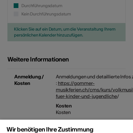
Durchführungsdatum
Kein Durchführungsdatum
Klicken Sie auf ein Datum, um die Veranstaltung Ihrem
persönlichen Kalender hinzuzufügen.
Weitere Informationen
Anmeldung /
Anmeldungen und detaillierte Infos
Kosten
:
https://gommer-
musikferien.ch/cms/kurs/volkmus
fuer-kinder-und-jugendliche
/
Kosten
Kosten
Fr. 350.—
Wir benötigen Ihre Zustimmung