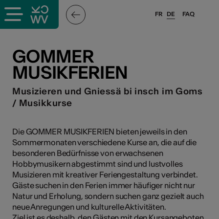
FR
DE
FAQ
ffende &
GOMMER
MUSIKFERIEN
nnen
Musizieren und Gniessä bi insch im Goms
/ Musikkurse
anstalter
Die GOMMER MUSIKFERIEN bieten jeweils in den
Sommermonaten verschiedene Kurse an, die auf die
besonderen Bedürfnisse von erwachsenen
Hobbymusikern abgestimmt sind und lustvolles
Musizieren mit kreativer Feriengestaltung verbindet.
Gäste suchen in den Ferien immer häufiger nicht nur
n
Natur und Erholung, sondern suchen ganz gezielt auch
n
neue Anregungen und kulturelle Aktivitäten.
Ziel ist es deshalb, den Gästen mit den Kursangeboten