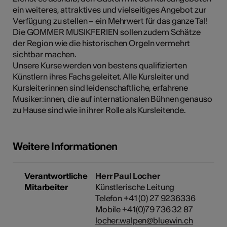
ein weiteres, attraktives und vielseitiges Angebot zur
Verfügung zu stellen – ein Mehrwert für das ganze Tal!
Die GOMMER MUSIKFERIEN sollen zudem Schätze
Kunst
der Region wie die historischen Orgeln vermehrt
sichtbar machen.
Unsere Kurse werden von bestens qualifizierten
Künstlern ihres Fachs geleitet. Alle Kursleiter und
Kursleiterinnen sind leidenschaftliche, erfahrene
Musiker:innen, die auf internationalen Bühnen genauso
zu Hause sind wie in ihrer Rolle als Kursleitende.
Weitere Informationen
Verantwortliche
Herr Paul Locher
Mitarbeiter
Künstlerische Leitung
Telefon +41 (0) 27 9236336
Mobile +41(0)79 736 32 87
locher.walpen@bluewin.ch