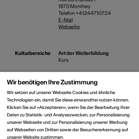
1870 Monthey
Telefon +41244710724
E-Mail
Webseite
Kulturbereiche
Art der Weiterbildung
Kurs
Zielpublikum
Kunst- und Kulturschaffende,
Wir benötigen Ihre Zustimmung
Mitarbeiter und Verantwortlich
Wir setzen auf unserer Webseite Cookies und ähnliche
Kulturinstitutionen, Interessierte
Technologien ein, damit Sie diese einwandfrei nutzen können.
Klicken Sie auf «Akzeptieren», wenn Sie der Bearbeitung Ihrer
Daten zu Statistik- und Analysezwecken, zur Personalisierung
Kursort
unserer Webseite und zur Personalisierung unserer Werbung
auf Webseiten von Dritten sowie der Besuchererkennung auf
unserer Website zustimmen.