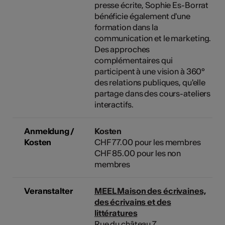
presse écrite, Sophie Es-Borrat
bénéficie également d'une
formation dans la
communication et le marketing.
Des approches
complémentaires qui
participent à une vision à 360°
des relations publiques, qu'elle
partage dans des cours-ateliers
interactifs.
Anmeldung /
Kosten
Kosten
CHF 77.00 pour les membres
CHF 85.00 pour les non
membres
Veranstalter
MEEL Maison des écrivaines,
des écrivains et des
littératures
Rue du château 7