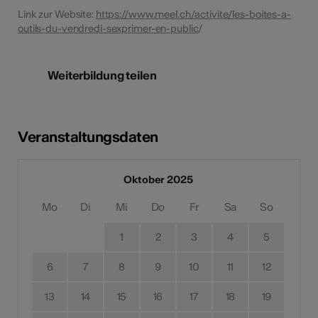
Link zur Website:
https://www.meel.ch/activite/les-boites-a-
outils-du-vendredi-sexprimer-en-public
/
Weiterbildung teilen
Veranstaltungsdaten
Oktober 2025
Mo
Di
Mi
Do
Fr
Sa
So
1
2
3
4
5
6
7
8
9
10
11
12
13
14
15
16
17
18
19