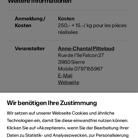
Weitere Informationen
Anmeldung /
Kosten
Kosten
250.- + 15.-/ kg pour les pièces
réalisées
Veranstalter
Anne-Chantal Pitteloud
Rue de l'île Falcon 27
3960 Sierre
Mobile 0797155967
E-Mail
Webseite
Wir benötigen Ihre Zustimmung
Kulturbereiche
Art der Weiterbildung
Wir setzen auf unserer Webseite Cookies und ähnliche
Workshop
Technologien ein, damit Sie diese einwandfrei nutzen können.
Klicken Sie auf «Akzeptieren», wenn Sie der Bearbeitung Ihrer
Zielpublikum
Daten zu Statistik- und Analysezwecken, zur Personalisierung
Kunst- und Kulturschaffende,