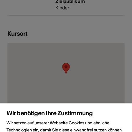
Zielpublikum
Kinder
Kursort
Av. d'Agaune 15, 1890 Saint-Maurice
Wir benötigen Ihre Zustimmung
Route planen
ÖV Fahrplan
Wir setzen auf unserer Webseite Cookies und ähnliche
Technologien ein, damit Sie diese einwandfrei nutzen können.