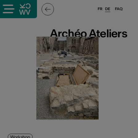
FR
DE
FAQ
Archéo Ateliers
Archéo Ateliers
Workshop