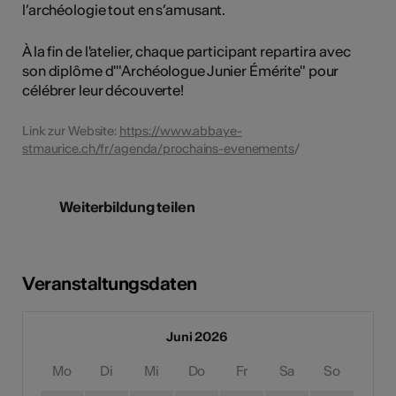
l’archéologie tout en s’amusant.
À la fin de l'atelier, chaque participant repartira avec
son diplôme d'"Archéologue Junier Émérite" pour
célébrer leur découverte!
Link zur Website:
https://www.abbaye-
stmaurice.ch/fr/agenda/prochains-evenements
/
Weiterbildung teilen
Veranstaltungsdaten
Juni 2026
Mo
Di
Mi
Do
Fr
Sa
So