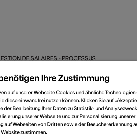
GESTION DE SALAIRES - PROCESSUS
FONDS Allégez votre charge de travail
 créations. Nos services vous permettent de vous
 benötigen Ihre Zustimmung
matiques liées à la gestion financière et
re au profit de vos créations.
zen auf unserer Webseite Cookies und ähnliche Technologien 
ie diese einwandfrei nutzen können. Klicken Sie auf «Akzeptie
licité et de savoir-faire, la diffusion de vos
e der Bearbeitung Ihrer Daten zu Statistik- und Analysezweck
choix dans notre palette de prestations. Spectacle
lisierung unserer Webseite und zur Personalisierung unserer
seur s’accroît et des liens forts se tissent avec les
 auf Webseiten von Dritten sowie der Besuchererkennung a
teurs.
r Website zustimmen.
e que nous souhaitons mettre en avant.