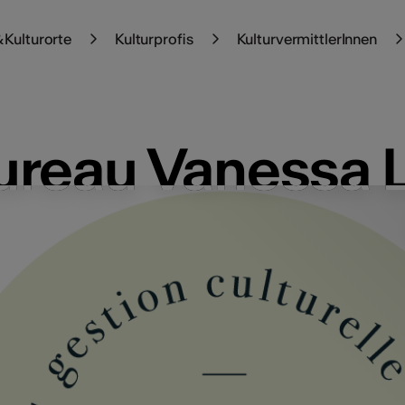
 Kulturorte
Kulturprofis
KulturvermittlerInnen
ureau Vanessa L
ureau Vanessa L