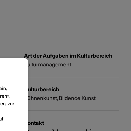
Art der Aufgaben im Kulturbereich
Kulturmanagement
ein,
Kulturbereich
ren»,
Bühnenkunst, Bildende Kunst
en, zur
uf
Kontakt