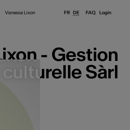
Vanessa Lixon
FR
DE
FAQ
Login
ixon - Gestion
ixon - Gestion
culturelle Sàrl
culturelle Sàrl