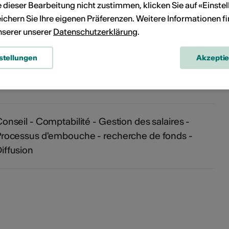
ie dieser Bearbeitung nicht zustimmen, klicken Sie auf «Einste
ichern Sie Ihre eigenen Präferenzen. Weitere Informationen f
unserer unserer
Datenschutzerklärung
.
onen
stellungen
Akzepti
onseil - Comptabilité - Gestion des salaires -
rocessus d'embouche - recherche de fonds -
iffusion