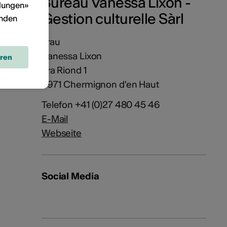
Bureau Vanessa Lixon -
llungen»
Gestion culturelle Sàrl
inden
Frau
Vanessa Lixon
eren
Pra Riond 1
3971 Chermignon d'en Haut
Telefon +41 (0)27 480 45 46
E-Mail
Webseite
Social Media