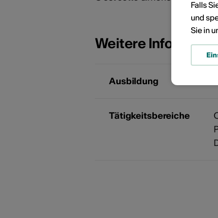
Falls S
und spe
Sie in 
Weitere Informati
Ein
Ausbildung
-
Tätigkeitsbereiche
C
P
D