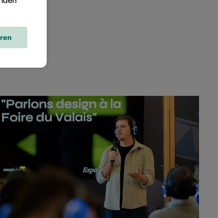
inden
eren