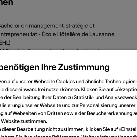
onen
achelor en management, stratégie et
ntrepreneuriat - École Hôtelière de Lausanne
EHL)
AS en Intelligence émotionnelle dans les
rganisations – UniDistance Suisse
 benötigen Ihre Zustimmung
Accompagnement stratégique des entreprises
zen auf unserer Webseite Cookies und ähnliche Technologien 
ie diese einwandfrei nutzen können. Klicken Sie auf «Akzeptie
ulturelles et créatives
e der Bearbeitung Ihrer Daten zu Statistik- und Analysezweck
éveloppement de modèles d’affaires durables
lisierung unserer Webseite und zur Personalisierung unserer
tructuration et professionnalisation des
 auf Webseiten von Dritten sowie der Besuchererkennung a
rganisations
r Website zustimmen.
nnovation et transformation organisationnelle
ie dieser Bearbeitung nicht zustimmen, klicken Sie auf «Einste
nimation d’ateliers et soutien entrepreneurial