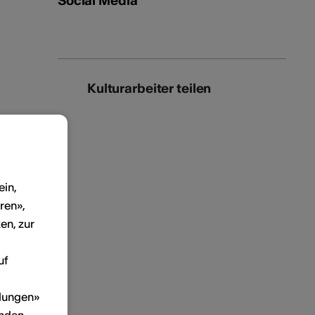
Social Media
Kulturarbeiter teilen
ein,
ren»,
en, zur
uf
llungen»