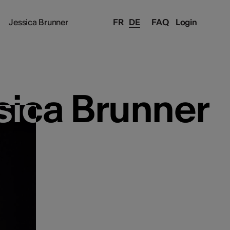
Jessica Brunner
FR
DE
FAQ
Login
sica Brunner
sica Brunner