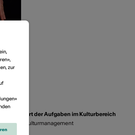
ein,
ren»,
en, zur
uf
llungen»
inden
Art der Aufgaben im Kulturbereich
Kulturmanagement
eren