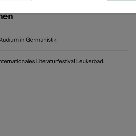
onen
tudium in Germanistik.
nternationales Literaturfestival Leukerbad.