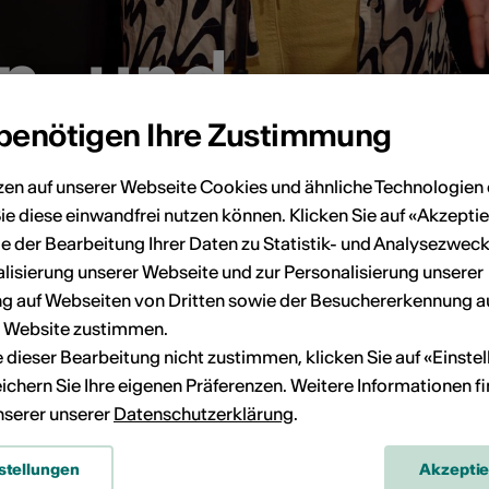
n- und
n- und
treuung
treuung
 benötigen Ihre Zustimmung
zen auf unserer Webseite Cookies und ähnliche Technologien 
ie diese einwandfrei nutzen können. Klicken Sie auf «Akzeptie
e der Bearbeitung Ihrer Daten zu Statistik- und Analysezweck
lisierung unserer Webseite und zur Personalisierung unserer
 auf Webseiten von Dritten sowie der Besuchererkennung a
r Website zustimmen.
ie dieser Bearbeitung nicht zustimmen, klicken Sie auf «Einste
ichern Sie Ihre eigenen Präferenzen. Weitere Informationen f
Medien für das Internationale Literaturfestival
unserer unserer
Datenschutzerklärung
.
stellungen
Akzepti