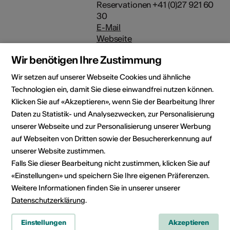
Reservationen +41 (0)27 921 60
30
E-Mail
Webseite
Wir benötigen Ihre Zustimmung
Rubrik
Art der Veranstaltung
Ausstellung
Wir setzen auf unserer Webseite Cookies und ähnliche
Technologien ein, damit Sie diese einwandfrei nutzen können.
Altersfreigabe
Klicken Sie auf «Akzeptieren», wenn Sie der Bearbeitung Ihrer
Für alle
Daten zu Statistik- und Analysezwecken, zur Personalisierung
unserer Webseite und zur Personalisierung unserer Werbung
auf Webseiten von Dritten sowie der Besuchererkennung auf
unserer Website zustimmen.
Veranstaltungsort
Falls Sie dieser Bearbeitung nicht zustimmen, klicken Sie auf
«Einstellungen» und speichern Sie Ihre eigenen Präferenzen.
Weitere Informationen finden Sie in unserer unserer
Datenschutzerklärung
.
Einstellungen
Akzeptieren