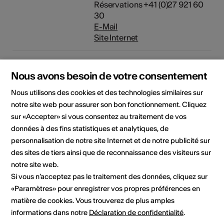
Réservations +41 (0)27 921 60
30
E-Mail
Site Internet
Domaine
Type d'événement
Nous avons besoin de votre consentement
Exposition
Nous utilisons des cookies et des technologies similaires sur
Classe d'âge
notre site web pour assurer son bon fonctionnement. Cliquez
Tout public
sur «Accepter» si vous consentez au traitement de vos
données à des fins statistiques et analytiques, de
personnalisation de notre site Internet et de notre publicité sur
Lieu de l'événement
des sites de tiers ainsi que de reconnaissance des visiteurs sur
notre site web.
Si vous n’acceptez pas le traitement des données, cliquez sur
«Paramètres» pour enregistrer vos propres préférences en
matière de cookies. Vous trouverez de plus amples
informations dans notre
Déclaration de confidentialité
.