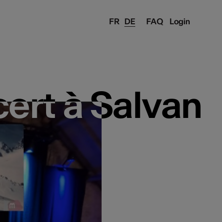
FR
DE
FAQ
Login
ert à Salvan
ert à Salvan