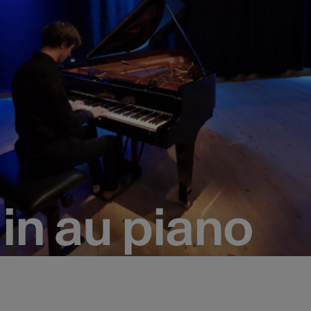
in au piano
in au piano