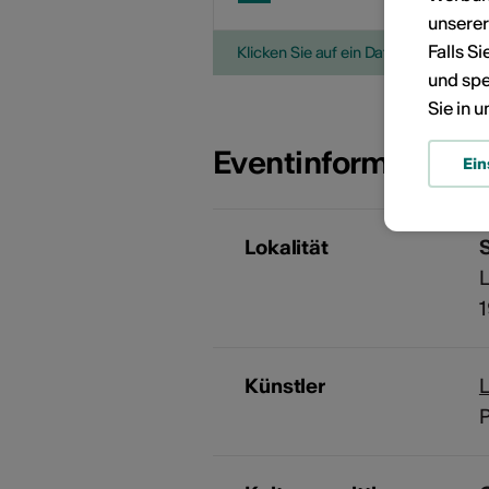
unsere
Falls S
Klicken Sie auf ein Datum, um die V
und spe
Sie in 
Eventinformatione
Ein
Lokalität
S
L
Künstler
L
P