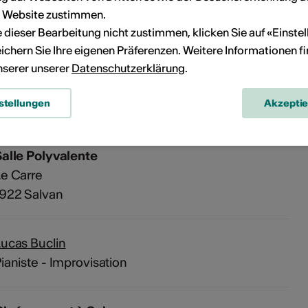
r Website zustimmen.
ie dieser Bearbeitung nicht zustimmen, klicken Sie auf «Einste
eranstaltung Ihrem persönlichen Kalender hinzuzufügen.
ichern Sie Ihre eigenen Präferenzen. Weitere Informationen f
unserer unserer
Datenschutzerklärung
.
n
stellungen
Akzepti
alle Polyvalente
e Carre
1922 Salvan
ucas Buclin
ianiste - Improvisation