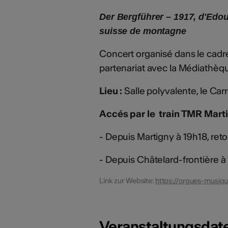
Der Bergführer – 1917, d'Edoua
suisse de montagne
Concert organisé dans le cadr
partenariat avec la Médiathèq
Lieu :
Salle polyvalente, le Car
Accés par le train TMR Mart
- Depuis Martigny à 19h18, re
- Depuis Châtelard-frontière 
Link zur Website:
https://orgues-musiq
Veranstaltungsdat