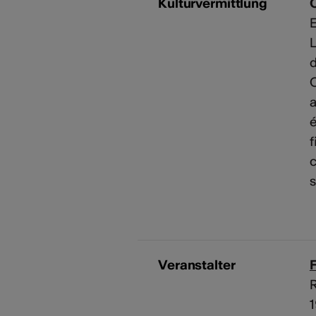
Kulturvermittlung
E
L
d
C
a
f
c
s
Veranstalter
R
1