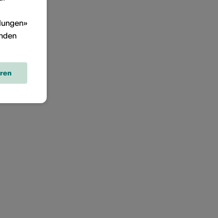
llungen»
inden
eren