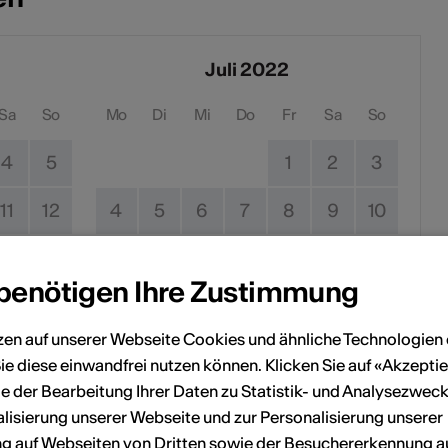
Juli 2022
Sa
So
Mo
Di
Mi
Do
Fr
Sa
So
4
5
1
2
3
11
12
4
5
6
7
8
9
10
18
19
11
12
13
14
15
16
17
 benötigen Ihre Zustimmung
25
26
18
19
20
21
22
23
24
zen auf unserer Webseite Cookies und ähnliche Technologien 
25
26
27
28
29
30
31
ie diese einwandfrei nutzen können. Klicken Sie auf «Akzeptie
e der Bearbeitung Ihrer Daten zu Statistik- und Analysezweck
lisierung unserer Webseite und zur Personalisierung unserer
Kein Durchführungsdatum
 auf Webseiten von Dritten sowie der Besuchererkennung a