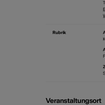
T
E
Rubrik
A
F
S
Veranstaltungsort