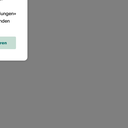
llungen»
inden
eren