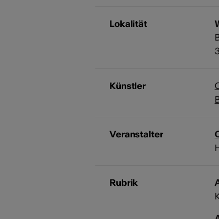
Lokalität
Künstler
O
B
Veranstalter
H
Rubrik
A