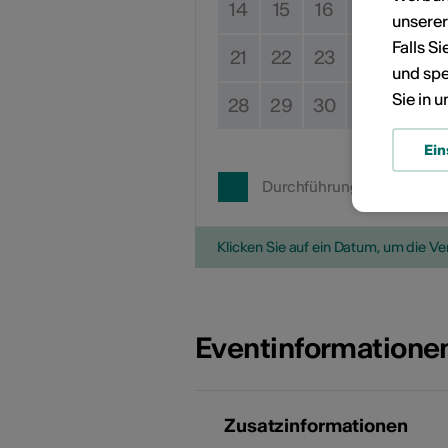
14
15
16
17
18
unsere
Falls S
21
22
23
24
25
und spe
Sie in 
28
29
30
31
Ein
Durchführungsdatum
Klicken Sie auf ein Datum, um die V
Eventinformatione
Zusatzinformationen