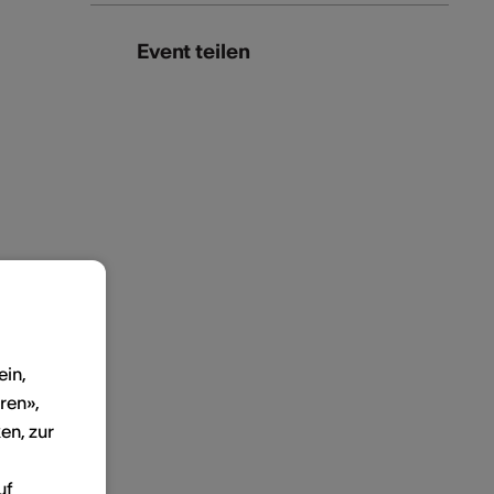
Event teilen
ein,
ren»,
en, zur
uf