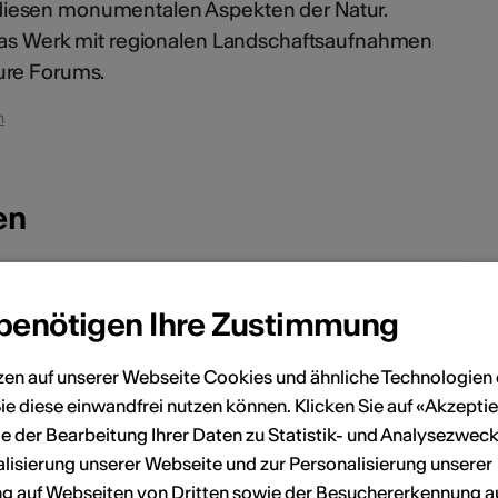
iesen monumentalen Aspekten der Natur.
 das Werk mit regionalen Landschaftsaufnahmen
ure Forums.
h
en
September 2023
 benötigen Ihre Zustimmung
Sa
So
Mo
Di
Mi
Do
Fr
Sa
So
zen auf unserer Webseite Cookies und ähnliche Technologien 
5
6
1
2
3
ie diese einwandfrei nutzen können. Klicken Sie auf «Akzeptie
e der Bearbeitung Ihrer Daten zu Statistik- und Analysezweck
12
13
4
5
6
7
8
9
10
lisierung unserer Webseite und zur Personalisierung unserer
 auf Webseiten von Dritten sowie der Besuchererkennung a