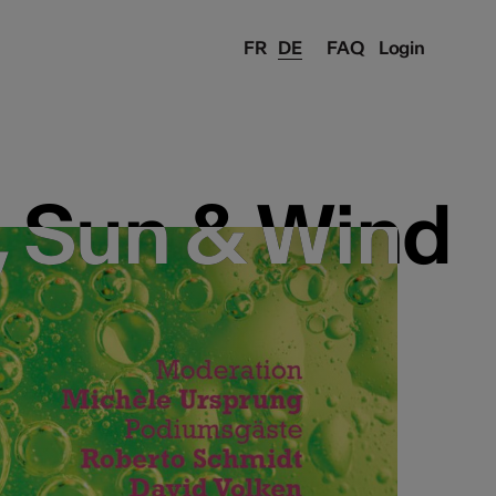
FR
DE
FAQ
Login
, Sun & Wind
, Sun & Wind