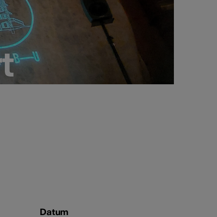
t
t
Datum