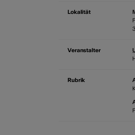
Lokalität
F
Veranstalter
H
Rubrik
A
F