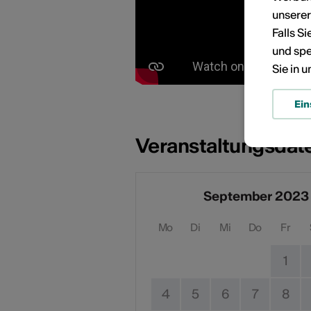
unsere
Falls S
und spe
Sie in 
Ein
Veranstaltungsdat
September 2023
Mo
Di
Mi
Do
Fr
1
4
5
6
7
8