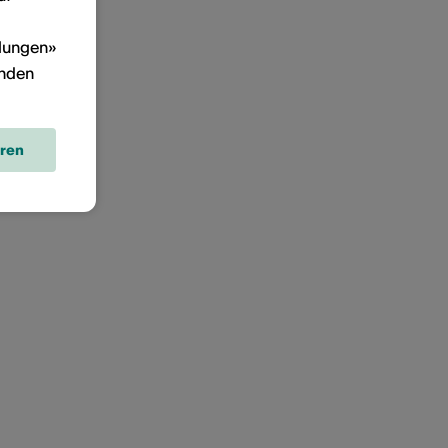
llungen»
inden
eren