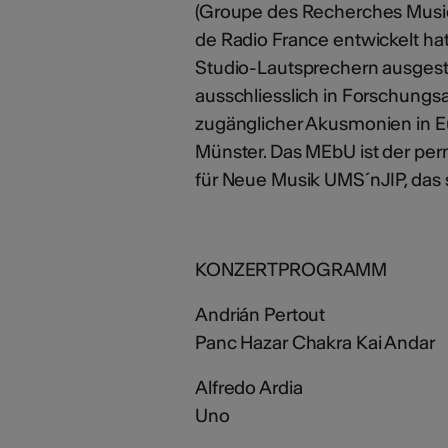
(Groupe des Recherches Musi
de Radio France entwickelt ha
Studio-Lautsprechern ausgesta
ausschliesslich in Forschungsa
zugänglicher Akusmonien in Eu
Münster. Das MEbU ist der per
für Neue Musik UMS´nJIP, das 
KONZERTPROGRAMM
Andrián Pertout
Panc Hazar Chakra Kai Andar
Alfredo Ardia
Uno