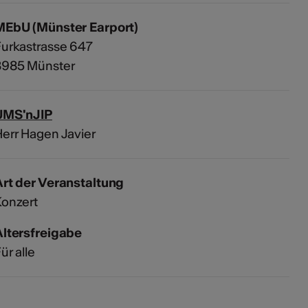
MEbU (Münster Earport)
urkastrasse 647
3985 Münster
UMS'nJIP
err Hagen Javier
rt der Veranstaltung
Konzert
Altersfreigabe
ür alle