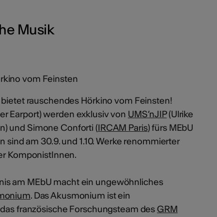
che Musik
rkino vom Feinsten
 bietet rauschendes Hörkino vom Feinsten!
er Earport) werden exklusiv von
UMS’nJIP
(Ulrike
) und Simone Conforti (
IRCAM Paris
) fürs MEbU
en sind am 30.9. und 1.10. Werke renommierter
her KomponistInnen.
nis am MEbU macht ein ungewöhnliches
monium
. Das Akusmonium ist ein
s das französische Forschungsteam des
GRM