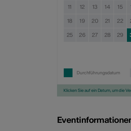
11
12
13
14
15
18
19
20
21
22
25
26
27
28
29
Durchführungsdatum
Klicken Sie auf ein Datum, um die V
Eventinformatione