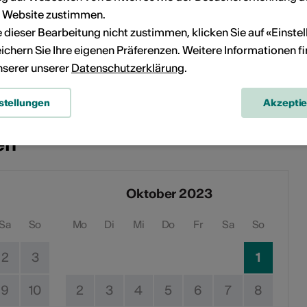
r Website zustimmen.
ie dieser Bearbeitung nicht zustimmen, klicken Sie auf «Einste
ichern Sie Ihre eigenen Präferenzen. Weitere Informationen f
unserer unserer
Datenschutzerklärung
.
stellungen
Akzepti
en
Oktober 2023
Sa
So
Mo
Di
Mi
Do
Fr
Sa
So
2
3
1
9
10
2
3
4
5
6
7
8