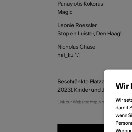
Panayiotis Kokoras
Magic
Leonie Roessler
Stop en Luister, Den Haag!
Nicholas Chase
hai_ku 1.1
Beschränkte Platzzahl,
Reserva
Wir
2023), Kinder und Jugendliche b
Wir set
Link zur Website:
http://mebu.umsnjip.c
damit S
wenn Si
Persona
Werbung