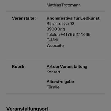
Mathias Trottmann
Veranstalter
Rhonefestival für Liedkunst
Bielastrasse 93
3900 Brig
Telefon +41 76 527 18 65
E-Mail
Webseite
Rubrik
Art der Veranstaltung
Konzert
Altersfreigabe
Für alle
Veranstaltungsort