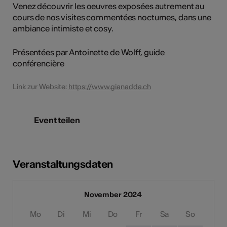
Venez découvrir les oeuvres exposées autrement au
cours de nos visites commentées nocturnes, dans une
ambiance intimiste et cosy.
Présentées par Antoinette de Wolff, guide
conférencière
Link zur Website:
https://www.gianadda.ch
Event teilen
Veranstaltungsdaten
November 2024
Mo
Di
Mi
Do
Fr
Sa
So