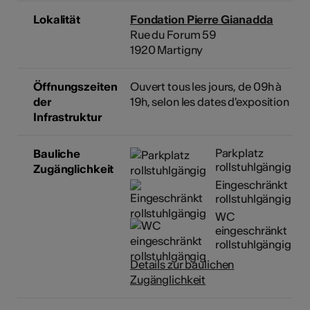
Lokalität
Fondation Pierre Gianadda
Rue du Forum 59
1920 Martigny
Öffnungszeiten
Ouvert tous les jours, de 09h à
der
19h, selon les dates d'exposition
Infrastruktur
Parkplatz
Bauliche
rollstuhlgängig
Zugänglichkeit
Eingeschränkt
rollstuhlgängig
WC
eingeschränkt
rollstuhlgängig
Details zur baulichen
Zugänglichkeit