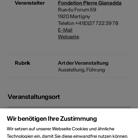
Veranstalter
Fondation Pierre Gianadda
Rue du Forum 59
1920 Martigny
Telefon +41(0)27 722 39 78
E-Mail
Webseite
Rubrik
Art der Veranstaltung
Ausstellung
Führung
Veranstaltungsort
Wir benötigen Ihre Zustimmung
Wir setzen auf unserer Webseite Cookies und ähnliche
Technologien ein, damit Sie diese einwandfrei nutzen können.