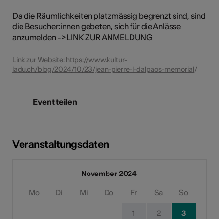
Da die Räumlichkeiten platzmässig begrenzt sind, sind
die Besucher:innen gebeten, sich für die Anlässe
anzumelden ->
LINK ZUR ANMELDUNG
Link zur Website:
https://www.kultur-
ladu.ch/blog/2024/10/23/jean-pierre-l-dalpaos-memorial
/
Event teilen
Veranstaltungsdaten
November 2024
Mo
Di
Mi
Do
Fr
Sa
So
1
2
3