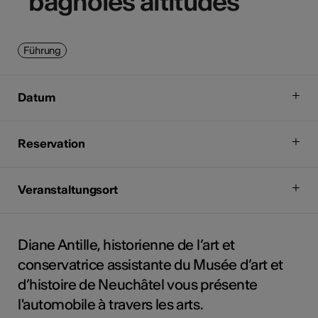
"bagnoles altitudes"
"bagnoles altitudes"
Führung
Datum
Reservation
Veranstaltungsort
Diane Antille, historienne de l’art et
conservatrice assistante du Musée d’art et
d’histoire de Neuchâtel vous présente
l'automobile à travers les arts.