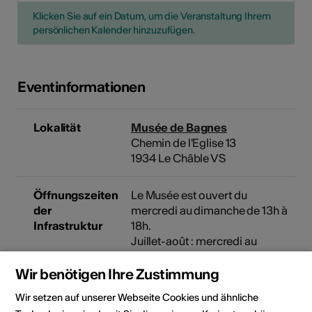
Klicken Sie auf ein Datum, um die Veranstaltung Ihrem
persönlichen Kalender hinzuzufügen.
Eventinformationen
Lokalität
Musée de Bagnes
Chemin de l'Eglise 13
1934 Le Châble VS
Öffnungszeiten
Le Musée est ouvert du
der
mercredi au dimanche de 13h à
Infrastruktur
18h.
Juillet-août : mercredi au
dimanche, de 10h à 18h
Wir benötigen Ihre Zustimmung
Fermeture hivernale : novembre
Wir setzen auf unserer Webseite Cookies und ähnliche
à février