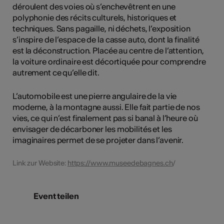
déroulent des voies où s’enchevêtrent en une
polyphonie des récits culturels, historiques et
techniques. Sans pagaille, ni déchets, l’exposition
s’inspire de l’espace de la casse auto, dont la finalité
est la déconstruction. Placée au centre de l’attention,
la voiture ordinaire est décortiquée pour comprendre
autrement ce qu’elle dit.
L’automobile est une pierre angulaire de la vie
moderne, à la montagne aussi. Elle fait partie de nos
vies, ce qui n’est finalement pas si banal à l’heure où
envisager de décarboner les mobilités et les
imaginaires permet de se projeter dans l’avenir.
Link zur Website:
https://www.museedebagnes.ch
/
Event teilen