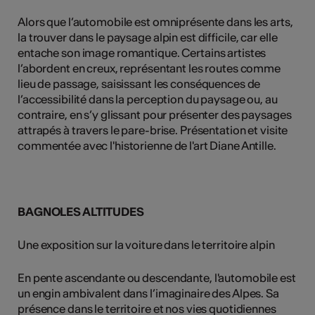
Alors que l’automobile est omniprésente dans les arts,
la trouver dans le paysage alpin est difficile, car elle
entache son image romantique. Certains artistes
l’abordent en creux, représentant les routes comme
lieu de passage, saisissant les conséquences de
l’accessibilité dans la perception du paysage ou, au
contraire, en s’y glissant pour présenter des paysages
attrapés à travers le pare-brise. Présentation et visite
commentée avec l'historienne de l'art Diane Antille.
BAGNOLES ALTITUDES
Une exposition sur la voiture dans le territoire alpin
En pente ascendante ou descendante, l'automobile est
un engin ambivalent dans l’imaginaire des Alpes. Sa
présence dans le territoire et nos vies quotidiennes