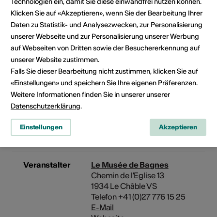
Technologien ein, damit Sie diese einwandfrei nutzen können.
Klicken Sie auf «Akzeptieren», wenn Sie der Bearbeitung Ihrer
Angebot für
Bauliche
Daten zu Statistik- und Analysezwecken, zur Personalisierung
Menschen mit
Zugänglichkeit
unserer Webseite und zur Personalisierung unserer Werbung
kognitiver
Beeinträchtigun
auf Webseiten von Dritten sowie der Besuchererkennung auf
unserer Website zustimmen.
Nicht
rollstuhlgängig
Falls Sie dieser Bearbeitung nicht zustimmen, klicken Sie auf
WC nicht
«Einstellungen» und speichern Sie Ihre eigenen Präferenzen.
rollstuhlgängig
Weitere Informationen finden Sie in unserer unserer
Parkplatz nicht
Datenschutzerklärung
.
rollstuhlgängig
Einstellungen
Akzeptieren
Details zur baulichen
Zugänglichkeit
Veranstalter
Le Musée de Bagnes
Chemin de l'Eglise 13
1934 Le Châble VS
Telefon +41 (0)27 776 15 25
E-Mail