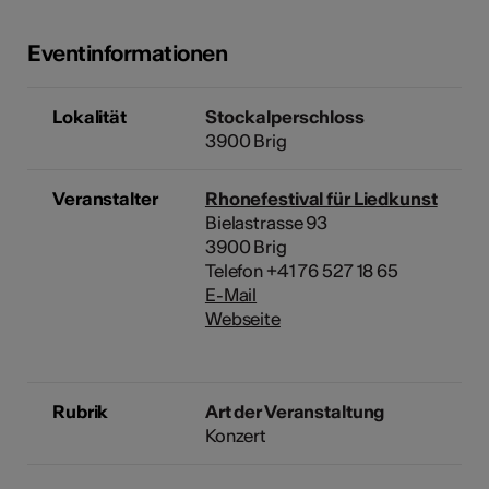
Eventinformationen
Lokalität
Stockalperschloss
3900 Brig
Veranstalter
Rhonefestival für Liedkunst
Bielastrasse 93
3900 Brig
Telefon +41 76 527 18 65
E-Mail
Webseite
Rubrik
Art der Veranstaltung
Konzert