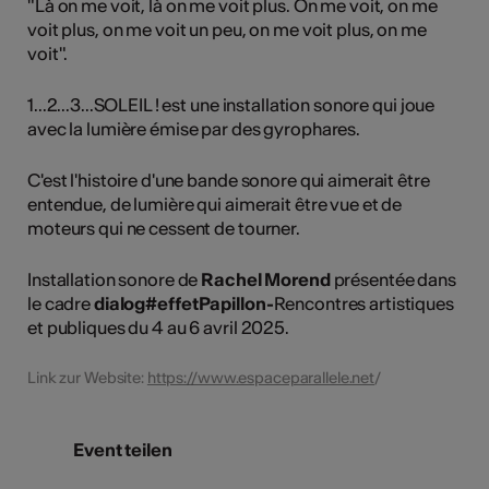
"Là on me voit, là on me voit plus. On me voit, on me
voit plus, on me voit un peu, on me voit plus, on me
voit".
1...2...3...SOLEIL !​ est une installation sonore qui joue
avec la lumière émise par des gyrophares.
C'est l'histoire d'une bande sonore qui aimerait être
entendue, de lumière qui aimerait être vue et de
moteurs qui ne cessent de tourner.
Installation sonore de
Rachel Morend
présentée dans
le cadre
dialog#effetPapillon-
Rencontres artistiques
et publiques du 4 au 6 avril 2025.
Link zur Website:
https://www.espaceparallele.net
/
Event teilen