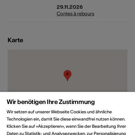
29.11.2026
Contes à rebours
Karte
Wir benötigen Ihre Zustimmung
Wir setzen auf unserer Webseite Cookies und ähnliche
Technologien ein, damit Sie diese einwandfrei nutzen können.
Route Cantonale 5, 1890 Saint-Maurice
Klicken Sie auf «Akzeptieren», wenn Sie der Bearbeitung Ihrer
Route planen
ÖV Fahrplan
Daten zu Statistik- und Analysezwecken, zur Personalisierung