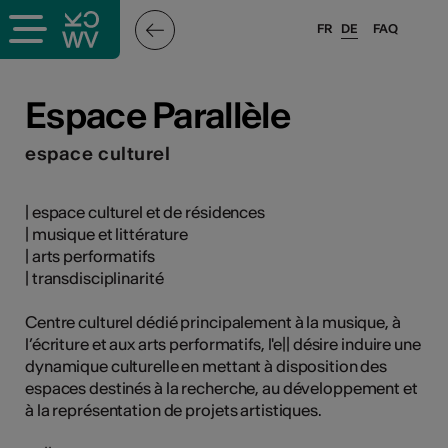
FR
DE
FAQ
ffende &
Espace Parallèle
espace culturel
nnen
| espace culturel et de résidences
| musique et littérature
anstalter
| arts performatifs
| transdisciplinarité
Centre culturel dédié principalement à la musique, à
l’écriture et aux arts performatifs, l'e|| désire induire une
dynamique culturelle en mettant à disposition des
n
espaces destinés à la recherche, au développement et
à la représentation de projets artistiques.
n