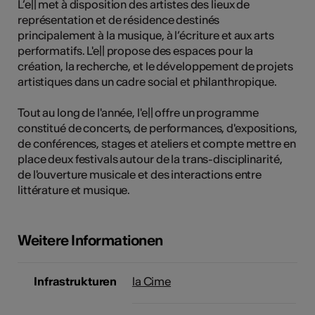
L’e|| met à disposition des artistes des lieux de
représentation et de résidence destinés
principalement à la musique, à l’écriture et aux arts
performatifs. L'e|| propose des espaces pour la
Kunst
création, la recherche, et le développement de projets
artistiques dans un cadre social et philanthropique.
Tout au long de l'année, l'e|| offre un programme
constitué de concerts, de performances, d'expositions,
de conférences, stages et ateliers et compte mettre en
place deux festivals autour de la trans-disciplinarité,
de l'ouverture musicale et des interactions entre
littérature et musique.
Weitere Informationen
Infrastrukturen
la Cime