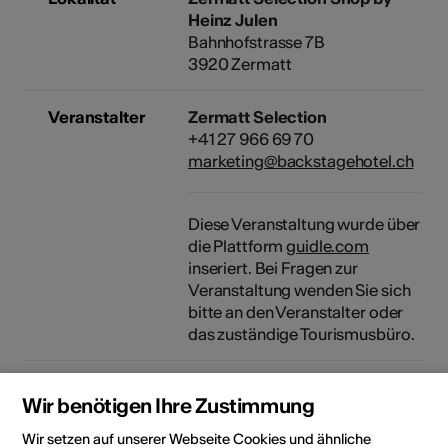
Heinz Julen
Bahnhofstrasse 7B
3920 Zermatt
Veranstalter
Zermatt Selection
+41 27 966 69 70
marketing@backstagehotel.ch
Diese Veranstaltung wurde über
die Plattform
guidle.com
inseriert. Bei Fragen zur
Veranstaltung wenden Sie sich
bitte an den Veranstalter oder
das zuständige Tourismusbüro.
Rubrik
Art der Veranstaltung
Wir benötigen Ihre Zustimmung
Ausstellung
Wir setzen auf unserer Webseite Cookies und ähnliche