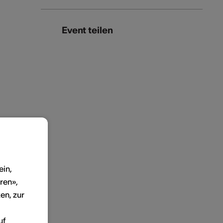
Event teilen
ein,
ren»,
en, zur
uf