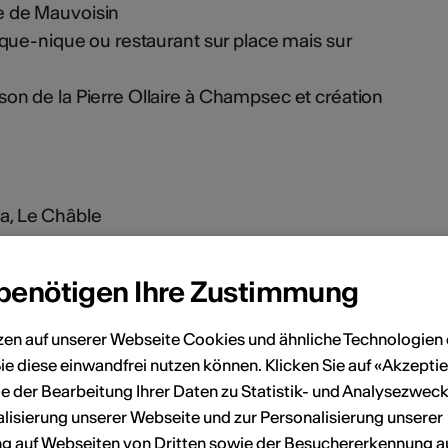
e de Mauvoisin
ique-nique ou restaurant sur place mais sur
on de la Pierre Ollaire à Champsec et création
la, Le Châble
hâble
 benötigen Ihre Zustimmung
bagnes.ch/evenements/haut-val-bagnes-espaces-formes-
zen auf unserer Webseite Cookies und ähnliche Technologien 
ie diese einwandfrei nutzen können. Klicken Sie auf «Akzeptie
en
e der Bearbeitung Ihrer Daten zu Statistik- und Analysezweck
lisierung unserer Webseite und zur Personalisierung unserer
 auf Webseiten von Dritten sowie der Besuchererkennung a