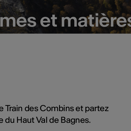
rmes et matière
rmes et matière
 le Train des Combins et partez
e du Haut Val de Bagnes.