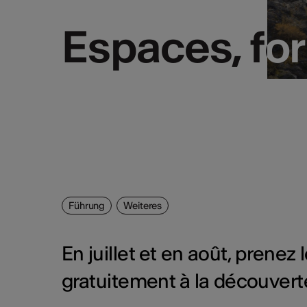
Espaces, fo
Espaces, fo
Führung
Weiteres
En juillet et en août, prenez
gratuitement à la découvert