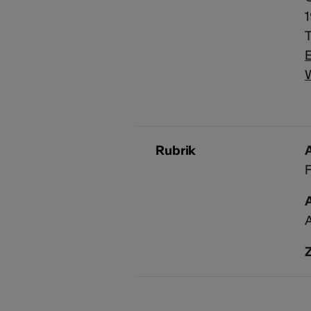
T
E
Rubrik
A
A