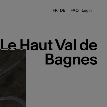
FR
DE
FAQ
Login
Le Haut Val de
Le Haut Val de
Bagnes
Bagnes