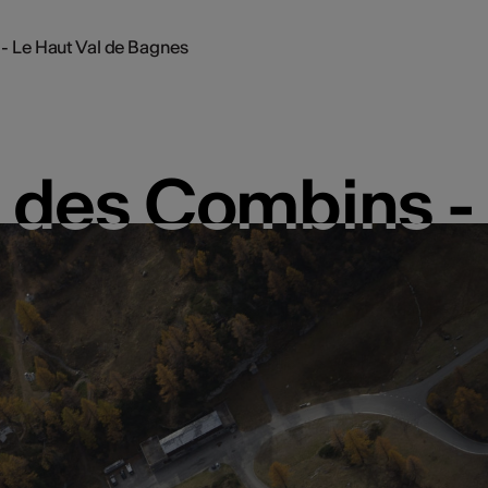
- Le Haut Val de Bagnes
n des Combins - 
n des Combins - 