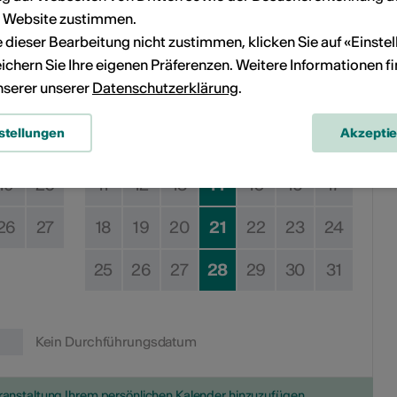
August 2025
r Website zustimmen.
ie dieser Bearbeitung nicht zustimmen, klicken Sie auf «Einste
Sa
So
Mo
Di
Mi
Do
Fr
Sa
So
ichern Sie Ihre eigenen Präferenzen. Weitere Informationen f
unserer unserer
Datenschutzerklärung
.
5
6
1
2
3
stellungen
Akzepti
12
13
4
5
6
7
8
9
10
19
20
11
12
13
14
15
16
17
26
27
18
19
20
21
22
23
24
25
26
27
28
29
30
31
Kein Durchführungsdatum
eranstaltung Ihrem persönlichen Kalender hinzuzufügen.