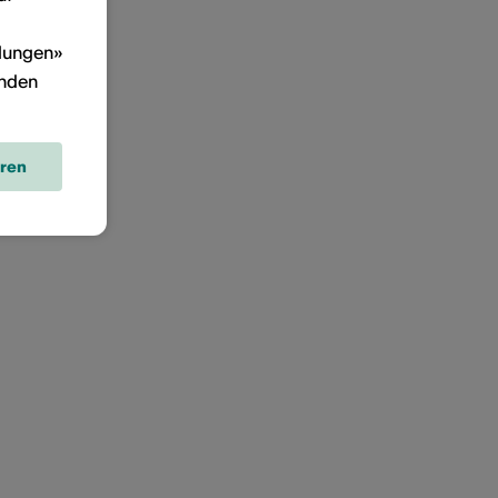
llungen»
inden
eren