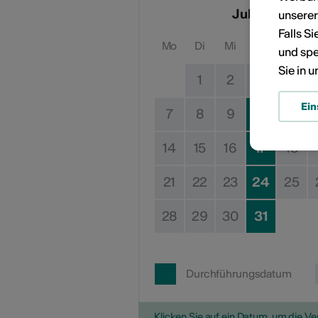
Juli 2025
unsere
Falls S
Mo
Di
Mi
Do
Fr
und spe
Sie in 
1
2
3
4
Ein
7
8
9
10
11
14
15
16
17
18
21
22
23
24
25
28
29
30
31
Durchführungsdatum
Klicken Sie auf ein Datum, um die V