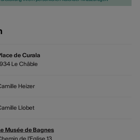
n
Place de Curala
1934 Le Châble
amille Heizer
amille Llobet
Le Musée de Bagnes
hemin de l'Eglise 13