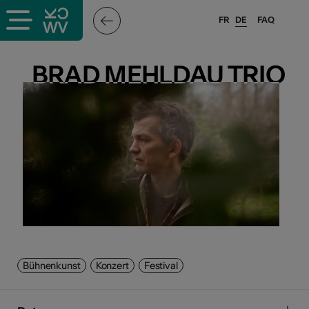
FR
DE
FAQ
BRAD MEHLDAU TRIO
BRAD MEHLDAU TRIO
Bühnenkunst
Konzert
Festival