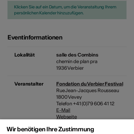
Klicken Sie auf ein Datum, um die Veranstaltung Ihrem
persönlichen Kalender hinzuzufügen.
Eventinformationen
Lokalität
salle des Combins
chemin de plan pra
1936 Verbier
Veranstalter
Fondation du Verbier Festival
Rue Jean-Jacques Rousseau
1800 Vevey
Telefon +41 (0)79 606 41 12
E-Mail
Webseite
Wir benötigen Ihre Zustimmung
Rubrik
Art der Veranstaltung