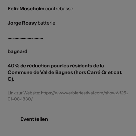
Felix Moseholm
contrebasse
Jorge Rossy
batterie
..............................
bagnard
40% de réduction pour les résidents de la
Commune de Val de Bagnes (hors Carré Or et cat.
C).
Link zur Website:
https://www.verbierfestival.com/show/vf25-
01-08-1830
/
Event teilen