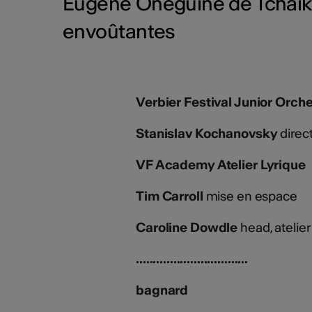
Eugène Onéguine de Tchaïko
envoûtantes
Verbier Festival Junior Orch
Stanislav Kochanovsky
direc
VF Academy Atelier Lyrique
Tim Carroll
mise en espace
Caroline Dowdle
head, atelier
.................................
bagnard