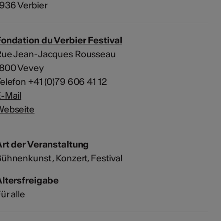
936 Verbier
ondation du Verbier Festival
Rue Jean-Jacques Rousseau
1800 Vevey
elefon +41 (0)79 606 41 12
-Mail
Webseite
rt der Veranstaltung
Bühnenkunst
Konzert
Festival
Altersfreigabe
ür alle