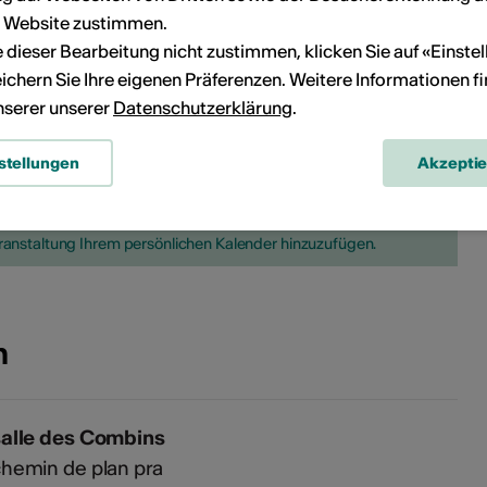
r Website zustimmen.
23
24
22
23
24
25
26
27
28
ie dieser Bearbeitung nicht zustimmen, klicken Sie auf «Einste
ichern Sie Ihre eigenen Präferenzen. Weitere Informationen f
30
31
29
30
unserer unserer
Datenschutzerklärung
.
stellungen
Akzepti
Kein Durchführungsdatum
eranstaltung Ihrem persönlichen Kalender hinzuzufügen.
n
salle des Combins
hemin de plan pra