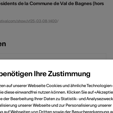
ésidents de la Commune de Val de Bagnes (hors
estival.com/show/vf25-03-08-1400
/
en
September 2025
 benötigen Ihre Zustimmung
Sa
So
Mo
Di
Mi
Do
Fr
Sa
So
2
3
1
2
3
4
5
6
7
zen auf unserer Webseite Cookies und ähnliche Technologien 
ie diese einwandfrei nutzen können. Klicken Sie auf «Akzeptie
9
10
8
9
10
11
12
13
14
e der Bearbeitung Ihrer Daten zu Statistik- und Analysezweck
lisierung unserer Webseite und zur Personalisierung unserer
16
17
15
16
17
18
19
20
21
 auf Webseiten von Dritten sowie der Besuchererkennung a