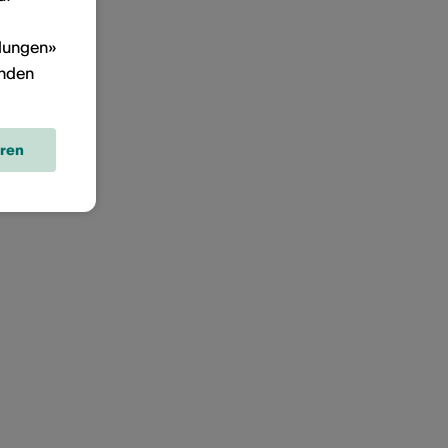
llungen»
inden
eren