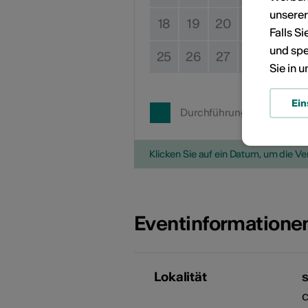
unsere
18
19
20
21
22
Falls S
und spe
25
26
27
28
29
Sie in 
Ein
Durchführungsdatum
Klicken Sie auf ein Datum, um die V
Eventinformatione
Lokalität
c