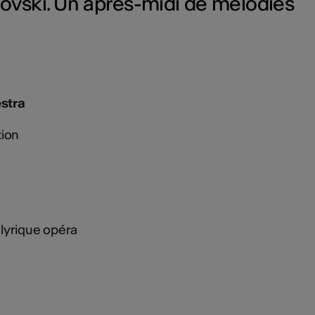
vski. Un après-midi de mélodies
estra
tion
 lyrique opéra