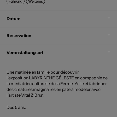
Führung
Weiteres
Datum
Reservation
Veranstaltungsort
Une matinée en famille pour découvrir
l’exposition LABYRINTHE CÉLESTE en compagnie de
la médiatrice culturelle de la Ferme-Asile et fabriquer
des créatures imaginaires en pâte à modeler avec
l’artiste Vital Z’Brun.
Dès 5 ans.