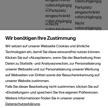
rollstuhlgängig
Parkplatz
eingeschränkt
rollstuhlgängig
Nicht
rollstuhlgängig
Details zur baulichen
Wir benötigen Ihre Zustimmung
Zugänglichkeit
Wir setzen auf unserer Webseite Cookies und ähnliche
Technologien ein, damit Sie diese einwandfrei nutzen können.
Künstler
Vital Z'Brun
Klicken Sie auf «Akzeptieren», wenn Sie der Bearbeitung Ihrer
Artiste
Daten zu Statistik- und Analysezwecken, zur Personalisierung
unserer Webseite und zur Personalisierung unserer Werbung
Veranstalter
Ferme-Asile
auf Webseiten von Dritten sowie der Besuchererkennung auf
Allée de la Ferme-Asile 1
unserer Website zustimmen.
1950 Sion
Falls Sie dieser Bearbeitung nicht zustimmen, klicken Sie auf
Telefon 027/203.21.11
Reservationen 027/203.21.11
«Einstellungen» und speichern Sie Ihre eigenen Präferenzen.
E-Mail
Weitere Informationen finden Sie in unserer unserer
Webseite
Datenschutzerklärung
.