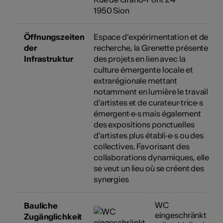
1950 Sion
Öffnungszeiten
Espace d’expérimentation et de
der
recherche, la Grenette présente
Infrastruktur
des projets en lien avec la
culture émergente locale et
extrarégionale mettant
notamment en lumière le travail
d’artistes et de curateur·trice·s
émergent·e·s mais également
des expositions ponctuelles
d’artistes plus établi·e·s ou des
collectives. Favorisant des
collaborations dynamiques, elle
se veut un lieu où se créent des
synergies
WC
Bauliche
eingeschränkt
Zugänglichkeit