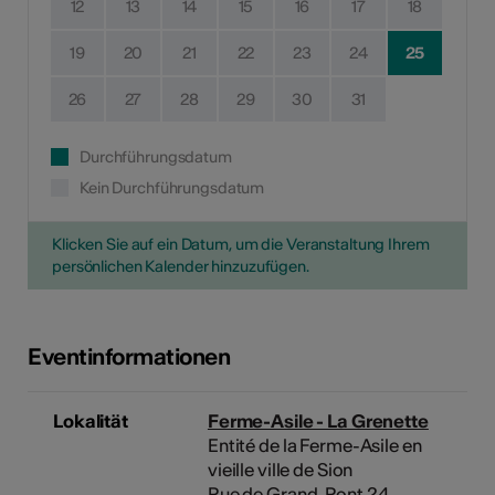
12
13
14
15
16
17
18
19
20
21
22
23
24
25
26
27
28
29
30
31
Durchführungsdatum
Kein Durchführungsdatum
Klicken Sie auf ein Datum, um die Veranstaltung Ihrem
persönlichen Kalender hinzuzufügen.
Eventinformationen
Lokalität
Ferme-Asile - La Grenette
Entité de la Ferme-Asile en
vieille ville de Sion
Rue de Grand-Pont 24