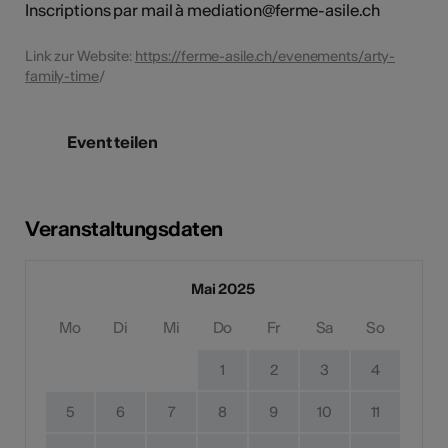
Inscriptions par mail à mediation@ferme-asile.ch
Link zur Website:
https://ferme-asile.ch/evenements/arty-
family-time
/
Event teilen
Veranstaltungsdaten
Mai 2025
Mo
Di
Mi
Do
Fr
Sa
So
1
2
3
4
5
6
7
8
9
10
11