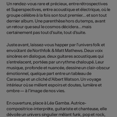
Un rendez-vous rare et précieux, entre rétrospectives
et Superspectives, entre acoustique et électrique, où le
groupe célèbre à la fois son tout premier… et son tout
dernier album. Une parenthèse hors du temps, avant
un retour que seul le cosmos décidera… mais
certainement pas tout d’suite, tout d’suite.
Juste avant, laissez-vous happer par l’univers folk et
envoûtant de Northfolk & Matt Mathews. Deux voix
sincères en dialogue, deux guitares acoustiques qui
s’entrelacent, portées par un rythme chaloupé. Leur
musique, profonde et nuancée, dessine un clair-obscur
émotionnel, quelque part entre un tableau de
Caravage et un cliché d’Albert Watson. Un voyage
intérieur où se mêlent espoirs et doutes, lumière et
ombre — à l’image de nos vies.
En ouverture, place à Léa Gamba. Autrice-
compositrice-interprète, guitariste et chanteuse, elle
dévoile un univers singulier mêlant funk, pop et rock,