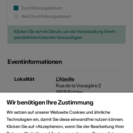
Durchführungsdatum
Kein Durchführungsdatum
Klicken Sie auf ein Datum, um die Veranstaltung Ihrem
persönlichen Kalender hinzuzufügen.
Eventinformationen
Lokalität
L'Abeille
Rue de la Vouagère 2
1908 Riddes
Wir benötigen Ihre Zustimmung
Veranstalter
Riddes · arts & culture
Wir setzen auf unserer Webseite Cookies und ähnliche
Rue du Village 2
Technologien ein, damit Sie diese einwandfrei nutzen können.
1908 Riddes
Klicken Sie auf «Akzeptieren», wenn Sie der Bearbeitung Ihrer
Reservationen +41 (0)79 738 03