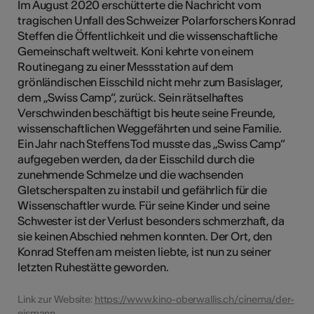
Im August 2020 erschütterte die Nachricht vom
tragischen Unfall des Schweizer Polarforschers Konrad
Steffen die Öffentlichkeit und die wissenschaftliche
Gemeinschaft weltweit. Koni kehrte von einem
Routinegang zu einer Messstation auf dem
grönländischen Eisschild nicht mehr zum Basislager,
dem „Swiss Camp“, zurück. Sein rätselhaftes
Verschwinden beschäftigt bis heute seine Freunde,
wissenschaftlichen Weggefährten und seine Familie.
Ein Jahr nach Steffens Tod musste das „Swiss Camp“
aufgegeben werden, da der Eisschild durch die
zunehmende Schmelze und die wachsenden
Gletscherspalten zu instabil und gefährlich für die
Wissenschaftler wurde. Für seine Kinder und seine
Schwester ist der Verlust besonders schmerzhaft, da
sie keinen Abschied nehmen konnten. Der Ort, den
Konrad Steffen am meisten liebte, ist nun zu seiner
letzten Ruhestätte geworden.
Link zur Website:
https://www.kino-oberwallis.ch/cinema/der-
eismann