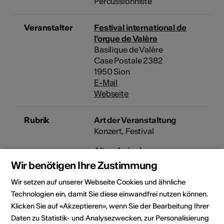
Percussionniste
Veranstalter
Festival international de
l’orgue de Valère
Basilique de Valère
Case Postale 2382
1950 Sion
E-Mail
Webseite
Rubrik
Art der Veranstaltung
Konzert
Festival
Altersfreigabe
Für alle
Wir benötigen Ihre Zustimmung
Wir setzen auf unserer Webseite Cookies und ähnliche
Technologien ein, damit Sie diese einwandfrei nutzen können.
Veranstaltungsort
Klicken Sie auf «Akzeptieren», wenn Sie der Bearbeitung Ihrer
Daten zu Statistik- und Analysezwecken, zur Personalisierung