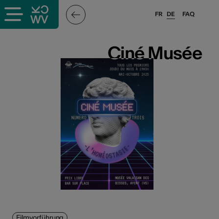
FR
DE
FAQ
Ciné Musée
Ciné Musée
Filmvorführung