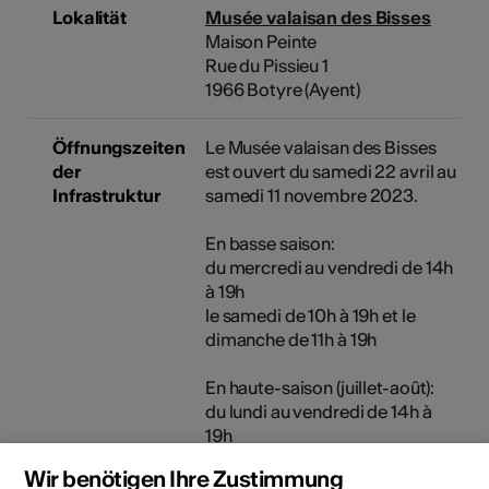
Lokalität
Musée valaisan des Bisses
Maison Peinte
Rue du Pissieu 1
1966 Botyre (Ayent)
Öffnungszeiten
Le Musée valaisan des Bisses
der
est ouvert du samedi 22 avril au
Infrastruktur
samedi 11 novembre 2023.
En basse saison:
du mercredi au vendredi de 14h
à 19h
le samedi de 10h à 19h et le
dimanche de 11h à 19h
En haute-saison (juillet-août):
du lundi au vendredi de 14h à
19h
le samedi de 10h à 19h et le
Wir benötigen Ihre Zustimmung
dimanche de 11h à 19h