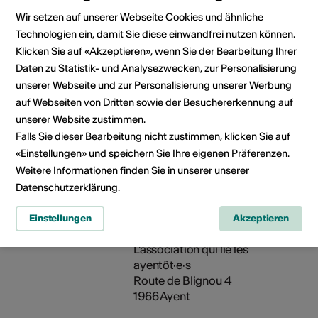
Wir setzen auf unserer Webseite Cookies und ähnliche
Angebot in
Bauliche
Technologien ein, damit Sie diese einwandfrei nutzen können.
Gebärdensprac
Zugänglichkeit
Klicken Sie auf «Akzeptieren», wenn Sie der Bearbeitung Ihrer
WC
Daten zu Statistik- und Analysezwecken, zur Personalisierung
eingeschränkt
unserer Webseite und zur Personalisierung unserer Werbung
rollstuhlgängig
auf Webseiten von Dritten sowie der Besuchererkennung auf
Nicht
unserer Website zustimmen.
rollstuhlgängig
Falls Sie dieser Bearbeitung nicht zustimmen, klicken Sie auf
Parkplatz nicht
«Einstellungen» und speichern Sie Ihre eigenen Präferenzen.
rollstuhlgängig
Weitere Informationen finden Sie in unserer unserer
Details zur baulichen
Datenschutzerklärung
.
Zugänglichkeit
Einstellungen
Akzeptieren
Veranstalter
Association ALIEN·NE
L'association qui lie les
ayentôt·e·s
Route de Blignou 4
1966 Ayent