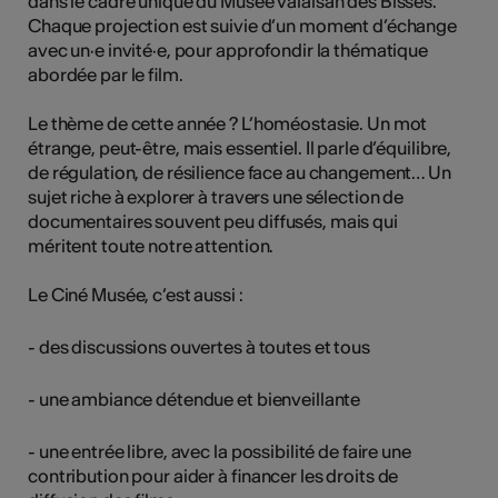
dans le cadre unique du Musée valaisan des Bisses.
Chaque projection est suivie d’un moment d’échange
avec un·e invité·e, pour approfondir la thématique
abordée par le film.
Le thème de cette année ? L’homéostasie. Un mot
étrange, peut-être, mais essentiel. Il parle d’équilibre,
de régulation, de résilience face au changement… Un
sujet riche à explorer à travers une sélection de
documentaires souvent peu diffusés, mais qui
méritent toute notre attention.
Le Ciné Musée, c’est aussi :
- des discussions ouvertes à toutes et tous
- une ambiance détendue et bienveillante
- une entrée libre, avec la possibilité de faire une
contribution pour aider à financer les droits de