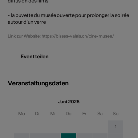
diffusion des films
- la buvette du musée ouverte pour prolonger la soirée
autour d’un verre
Link zur Website:
https://bisses-valais.ch/cine-musee
/
Event teilen
Veranstaltungsdaten
Juni 2025
Mo
Di
Mi
Do
Fr
Sa
So
1