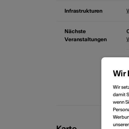
Infrastrukturen
Nächste
0
Veranstaltungen
W
0
R
Wir
Wir set
damit S
M
KÜNSTLERPORTRÄTS
wenn Si
Persona
Werbung
unsere
Karte