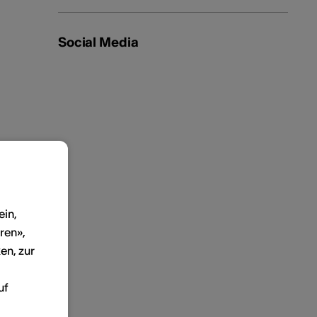
Social Media
ein,
ren»,
en, zur
uf