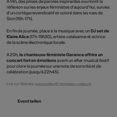
À 14h, des prises de paroles inspirantes ouvriront la
réflexion sur les enjeux féministes d’aujourd’hui, suivies
d’un cortège revendicatif et coloré dans les rues de
Sion (16h-17h).
En fin de journée, place à la musique avec un
DJ set de
Klaire Alice
(17h-19h30), artiste valaisanne et actrice
de la scène électronique locale.
A 20h,
la chanteuse féministe Garance offrira un
concert fort en émotions
avant un after musical festif
pour clore la journée sur une note de sororité et de
célébration (jusqu’à 22h45).
Link zur Website:
www.collectif-feministe-valais.ch
Event teilen