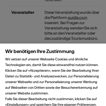
Veranstalter
Diese Veranstaltung wurde über
die Plattform
guidle.com
inseriert. Bei Fragen zur
Veranstaltung wenden Sie sich
bitte an den Veranstalter oder
das zuständige Tourismusbüro.
Wir benötigen Ihre Zustimmung
Rubrik
Art der Veranstaltung
Konzert
Wir setzen auf unserer Webseite Cookies und ähnliche
Technologien ein, damit Sie diese einwandfrei nutzen können.
Klicken Sie auf «Akzeptieren», wenn Sie der Bearbeitung Ihrer
Veranstaltungsort
Daten zu Statistik- und Analysezwecken, zur Personalisierung
unserer Webseite und zur Personalisierung unserer Werbung
auf Webseiten von Dritten sowie der Besuchererkennung auf
unserer Website zustimmen.
Falls Sie dieser Bearbeitung nicht zustimmen, klicken Sie auf
«Einstellungen» und speichern Sie Ihre eigenen Präferenzen.