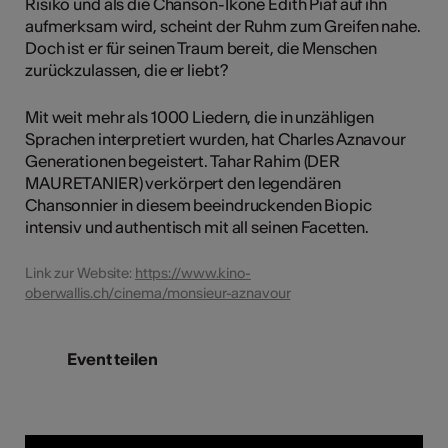
Risiko und als die Chanson-Ikone Edith Piaf auf ihn
aufmerksam wird, scheint der Ruhm zum Greifen nahe.
Doch ist er für seinen Traum bereit, die Menschen
zurückzulassen, die er liebt?
Mit weit mehr als 1000 Liedern, die in unzähligen
Sprachen interpretiert wurden, hat Charles Aznavour
Generationen begeistert. Tahar Rahim (DER
MAURETANIER) verkörpert den legendären
Chansonnier in diesem beeindruckenden Biopic
intensiv und authentisch mit all seinen Facetten.
Link zur Website:
https://www.kino-
oberwallis.ch/cinema/monsieur-aznavour
Event teilen