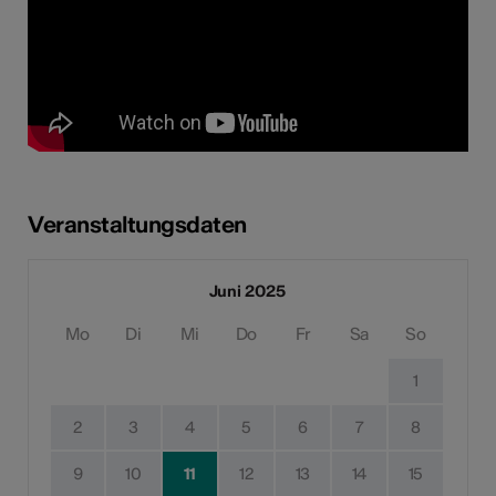
Veranstaltungsdaten
Juni 2025
Mo
Di
Mi
Do
Fr
Sa
So
1
2
3
4
5
6
7
8
9
10
11
12
13
14
15