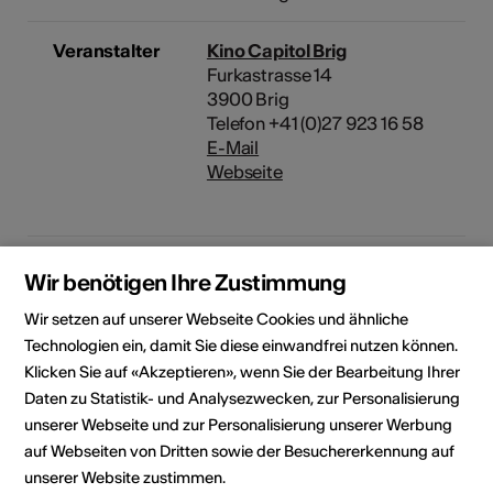
Veranstalter
Kino Capitol Brig
Furkastrasse 14
3900 Brig
Telefon +41 (0)27 923 16 58
E-Mail
Webseite
Rubrik
Art der Veranstaltung
Wir benötigen Ihre Zustimmung
Filmvorführung
Wir setzen auf unserer Webseite Cookies und ähnliche
Altersfreigabe
Technologien ein, damit Sie diese einwandfrei nutzen können.
Ab 12 Jahren
Klicken Sie auf «Akzeptieren», wenn Sie der Bearbeitung Ihrer
Daten zu Statistik- und Analysezwecken, zur Personalisierung
unserer Webseite und zur Personalisierung unserer Werbung
Veranstaltungsort
auf Webseiten von Dritten sowie der Besuchererkennung auf
unserer Website zustimmen.