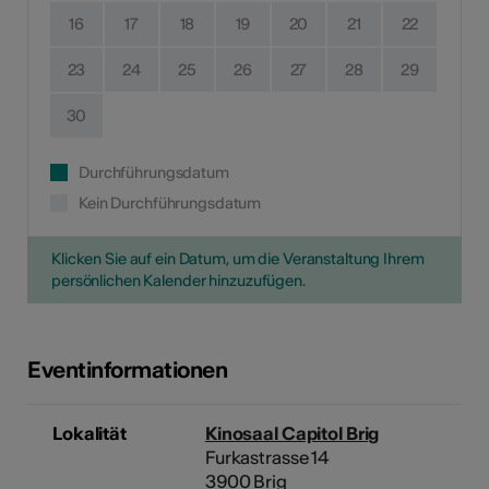
16
17
18
19
20
21
22
23
24
25
26
27
28
29
30
Durchführungsdatum
Kein Durchführungsdatum
Klicken Sie auf ein Datum, um die Veranstaltung Ihrem
persönlichen Kalender hinzuzufügen.
Eventinformationen
Lokalität
Kinosaal Capitol Brig
Furkastrasse 14
3900 Brig