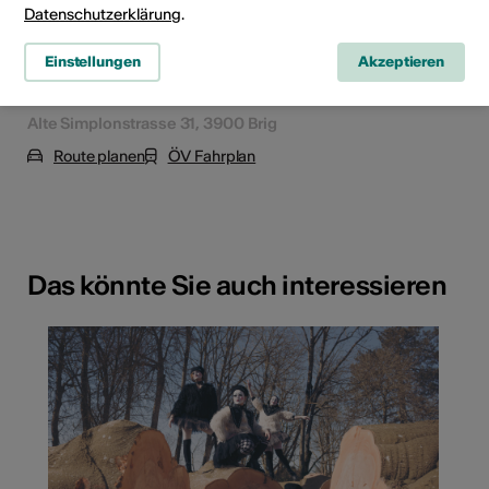
Datenschutzerklärung
.
Einstellungen
Akzeptieren
Alte Simplonstrasse 31, 3900 Brig
Route planen
ÖV Fahrplan
Das könnte Sie auch interessieren