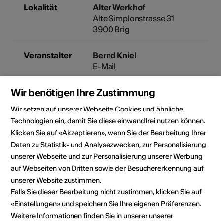
Lokalität
Alter Werkhof
Alte Simplonstrasse 31
3900 Brig
Veranstalter
Bernd Kniel
E-Mail
Wir benötigen Ihre Zustimmung
Rubrik
Art der Veranstaltung
Bühnenkunst
Konzert
Wir setzen auf unserer Webseite Cookies und ähnliche
Technologien ein, damit Sie diese einwandfrei nutzen können.
Klicken Sie auf «Akzeptieren», wenn Sie der Bearbeitung Ihrer
Veranstaltungsort
Daten zu Statistik- und Analysezwecken, zur Personalisierung
unserer Webseite und zur Personalisierung unserer Werbung
auf Webseiten von Dritten sowie der Besuchererkennung auf
unserer Website zustimmen.
Falls Sie dieser Bearbeitung nicht zustimmen, klicken Sie auf
«Einstellungen» und speichern Sie Ihre eigenen Präferenzen.
Weitere Informationen finden Sie in unserer unserer