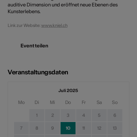
auditive Dimension und eröffnet neue Ebenen des
Kunsterlebens.
Link zur Website:
www.kniel.ch
Event teilen
Veranstaltungsdaten
Juli 2025
Mo
Di
Mi
Do
Fr
Sa
So
1
2
3
4
5
6
7
8
9
10
11
12
13