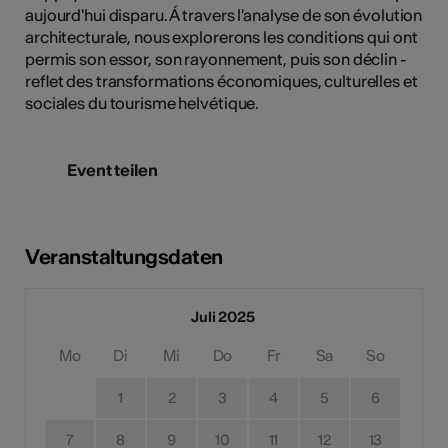
aujourd'hui disparu. Á travers l'analyse de son évolution
architecturale, nous explorerons les conditions qui ont
permis son essor, son rayonnement, puis son déclin -
reflet des transformations économiques, culturelles et
sociales du tourisme helvétique.
Event teilen
Veranstaltungsdaten
Juli 2025
Mo
Di
Mi
Do
Fr
Sa
So
1
2
3
4
5
6
7
8
9
10
11
12
13