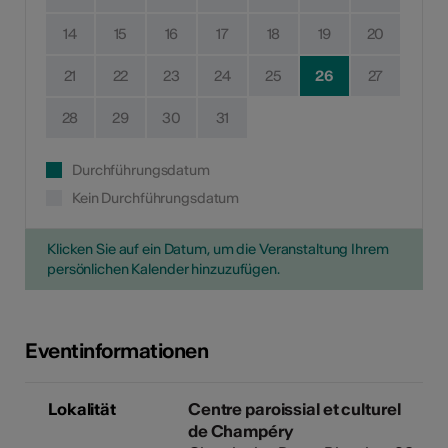
14
15
16
17
18
19
20
21
22
23
24
25
26
27
28
29
30
31
Durchführungsdatum
Kein Durchführungsdatum
Klicken Sie auf ein Datum, um die Veranstaltung Ihrem
persönlichen Kalender hinzuzufügen.
Eventinformationen
Lokalität
Centre paroissial et culturel
de Champéry