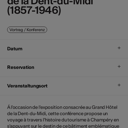
de la Dent-du-Midi
de la Dent-du-Midi
(1857-1946)
(1857-1946)
Vortrag / Konferenz
Datum
Reservation
Veranstaltungsort
Á l'occasion de l'exposition consacrée au Grand Hôtel
de la Dent-du-Midi, cette conférence propose un
voyage à travers l'histoire du tourisme à Champéry en
s'appuyant sur le destin de ce bâtiment emblématique