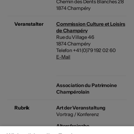
Chemin des Dents Blanches 28
1874 Champéry
Veranstalter
Commission Culture et Loisirs
de Champéry
Rue du Village 46
1874 Champéry
Telefon +41 (0)79 192 02 60
E-Mail
Association du Patrimoine
Champérolain
Rubrik
Art der Veranstaltung
Vortrag / Konferenz
Altersfreigabe
Für alle