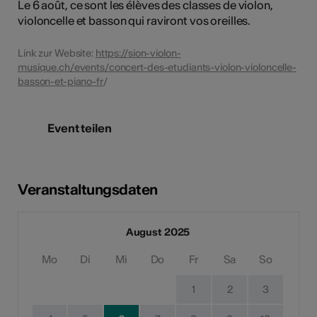
Le 6 août, ce sont les élèves des classes de violon,
violoncelle et basson qui raviront vos oreilles.
Link zur Website:
https://sion-violon-
musique.ch/events/concert-des-etudiants-violon-violoncelle-
basson-et-piano-fr
/
Event teilen
Veranstaltungsdaten
August 2025
Mo
Di
Mi
Do
Fr
Sa
So
1
2
3