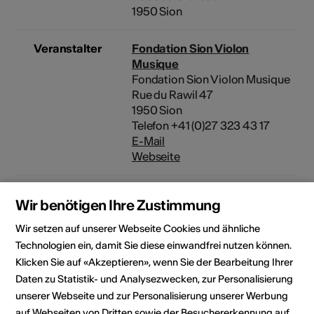
1950 Sion
Veranstalter
Fondation Sion Violon
Musique
Fondation Sion Violon Musique
Rue du Rawil 47
1950 Sion
Telefon +41 (0)27 323 43 17
E-Mail
Webseite
Rubrik
Art der Veranstaltung
Wir benötigen Ihre Zustimmung
Konzert
Wir setzen auf unserer Webseite Cookies und ähnliche
Altersfreigabe
Technologien ein, damit Sie diese einwandfrei nutzen können.
Für alle
Klicken Sie auf «Akzeptieren», wenn Sie der Bearbeitung Ihrer
Daten zu Statistik- und Analysezwecken, zur Personalisierung
unserer Webseite und zur Personalisierung unserer Werbung
Veranstaltungsort
auf Webseiten von Dritten sowie der Besuchererkennung auf