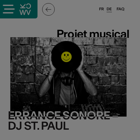
FR
DE
FAQ
Projet musical
Projet musical
ERRANCE SONORE –
ERRANCE SONORE –
DJ ST. PAUL
DJ ST. PAUL