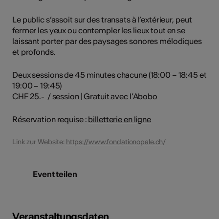
Le public s’assoit sur des transats à l’extérieur, peut
fermer les yeux ou contempler les lieux tout en se
laissant porter par des paysages sonores mélodiques
et profonds.
Deux sessions de 45 minutes chacune (18:00 – 18:45 et
19:00 – 19:45)
CHF 25.- / session | Gratuit avec l’Abobo
Réservation requise :
billetterie en ligne
Link zur Website:
https://www.fondationopale.ch
/
Event teilen
Veranstaltungsdaten