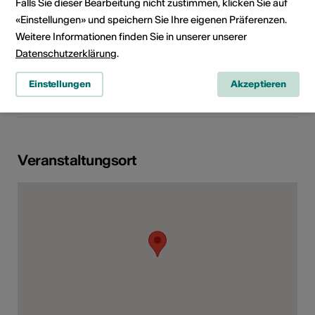
Falls Sie dieser Bearbeitung nicht zustimmen, klicken Sie auf
«Einstellungen» und speichern Sie Ihre eigenen Präferenzen.
Weitere Informationen finden Sie in unserer unserer
Rubrik
Art der Veranstaltung
Datenschutzerklärung
.
Konzert
Altersfreigabe
Einstellungen
Akzeptieren
Für alle
Veranstaltungsort