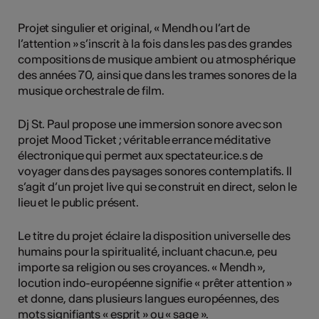
Projet singulier et original, « Mendh ou l’art de
l’attention » s’inscrit à la fois dans les pas des grandes
compositions de musique ambient ou atmosphérique
des années 70, ainsi que dans les trames sonores de la
musique orchestrale de film.
Dj St. Paul propose une immersion sonore avec son
projet Mood Ticket ; véritable errance méditative
électronique qui permet aux spectateur.ice.s de
voyager dans des paysages sonores contemplatifs. Il
s’agit d’un projet live qui se construit en direct, selon le
lieu et le public présent.
Le titre du projet éclaire la disposition universelle des
humains pour la spiritualité, incluant chacun.e, peu
importe sa religion ou ses croyances. « Mendh »,
locution indo-européenne signifie « prêter attention »
et donne, dans plusieurs langues européennes, des
mots signifiants « esprit » ou « sage ».