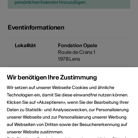
persönlichen Kalender hinzuzufügen.
Eventinformationen
Lokalität
Fondation Opale
Route de Crans 1
1978 Lens
Veranstalter
Fondation Opale
Wir benötigen Ihre Zustimmung
Centre culturel
Wir setzen auf unserer Webseite Cookies und ähnliche
Route de Crans 1
Technologien ein, damit Sie diese einwandfrei nutzen können.
Lens / Crans-Montana
(Switzerland)
Klicken Sie auf «Akzeptieren», wenn Sie der Bearbeitung Ihrer
1978 Lens
Daten zu Statistik- und Analysezwecken, zur Personalisierung
Telefon +41 (0)27 483 46 10
unserer Webseite und zur Personalisierung unserer Werbung
E-Mail
auf Webseiten von Dritten sowie der Besuchererkennung auf
Webseite
unserer Website zustimmen.