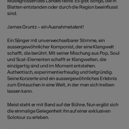
Musikgrössen des Landes teilte. Es gibt Songs, die in
Blatten entstanden oder durch die Region beeinflusst
sind.
James Gruntz – ein Ausnahmetalent!
Ein Sänger mit unverwechselbarer Stimme, ein
aussergewöhnlicher Komponist, der eine Klangwelt
schafft, die berührt. Mit seiner Mischung aus Pop, Soul
und Scat-Elementen schafft er Klangwelten, die
einzigartig sind und im Moment entstehen.
Authentisch, experimentierfreudig und tiefgründig.
Seine Konzerte sind ein aussergewöhnliches Erlebnis
zum Eintauchen in eine Welt, in der man sich treiben
lassen kann.
Meist steht er mit Band auf der Bühne. Nun ergibt sich
die einmalige Gelegenheit ihn auf einer exklusiven
Solotour zu erleben.