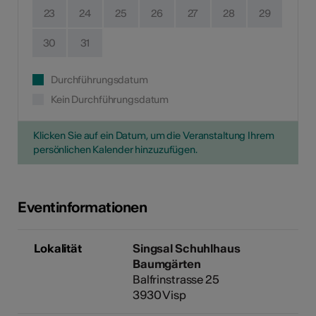
23
24
25
26
27
28
29
30
31
Durchführungsdatum
Kein Durchführungsdatum
Klicken Sie auf ein Datum, um die Veranstaltung Ihrem
persönlichen Kalender hinzuzufügen.
Eventinformationen
Lokalität
Singsal Schuhlhaus
Baumgärten
Balfrinstrasse 25
3930 Visp