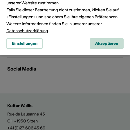
unserer Website zustimmen.
Falls Sie dieser Bearbeitung nicht zustimmen, klicken Sie auf
Fülagasse 2
3930 Visp
«Einstellungen» und speichern Sie Ihre eigenen Präferenzen.
E-Mail
Weitere Informationen finden Sie in unserer unserer
Webseite
Datenschutzerklärung
.
Route planen
Einstellungen
Akzeptieren
ÖV Fahrplan
Social Media
Kultur Wallis
Rue de Lausanne 45
CH - 1950 Sitten
+41 (0)27 606 45 69