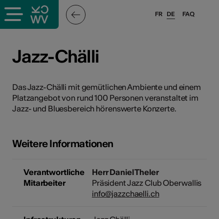
FR
DE
FAQ
ffende &
Jazz-Chälli
nnen
Das Jazz-Chälli mit gemütlichen Ambiente und einem
Platzangebot von rund 100 Personen veranstaltet im
Jazz- und Bluesbereich hörenswerte Konzerte.
anstalter
Weitere Informationen
Verantwortliche
Herr Daniel Theler
Mitarbeiter
Präsident Jazz Club Oberwallis
n
info@jazzchaelli.ch
n