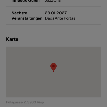
Infrastrukturen
Jazz Chälli
Nächste
29.01.2027
Veranstaltungen
Dada Ante Portas
Kunst
Karte
Fülagasse 2, 3930 Visp