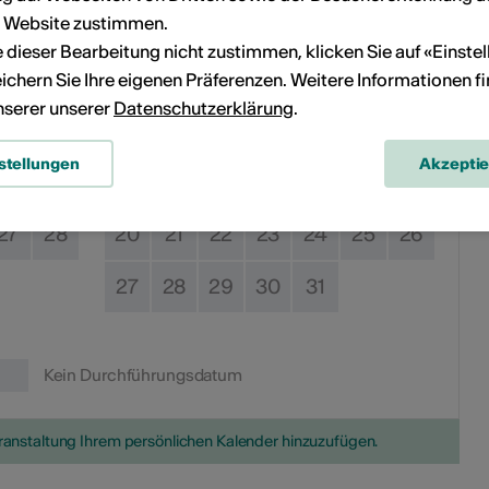
r Website zustimmen.
Sa
So
Mo
Di
Mi
Do
Fr
Sa
So
ie dieser Bearbeitung nicht zustimmen, klicken Sie auf «Einste
6
7
1
2
3
4
5
ichern Sie Ihre eigenen Präferenzen. Weitere Informationen f
unserer unserer
Datenschutzerklärung
.
13
14
6
7
8
9
10
11
12
stellungen
Akzepti
20
21
13
14
15
16
17
18
19
27
28
20
21
22
23
24
25
26
27
28
29
30
31
Kein Durchführungsdatum
eranstaltung Ihrem persönlichen Kalender hinzuzufügen.