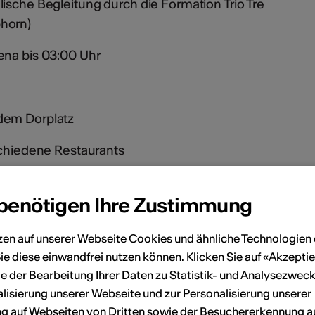
ische Begleitung durch die Formation Trio Tre
horn)
ena bis 03:00 Uhr
dem Dorplatz
schiedene Restaurants
ntnehmen Sie aus dem Spielplan
 benötigen Ihre Zustimmung
zen auf unserer Webseite Cookies und ähnliche Technologien 
en
ie diese einwandfrei nutzen können. Klicken Sie auf «Akzeptie
e der Bearbeitung Ihrer Daten zu Statistik- und Analysezweck
lisierung unserer Webseite und zur Personalisierung unserer
Oktober 2025
 auf Webseiten von Dritten sowie der Besuchererkennung a