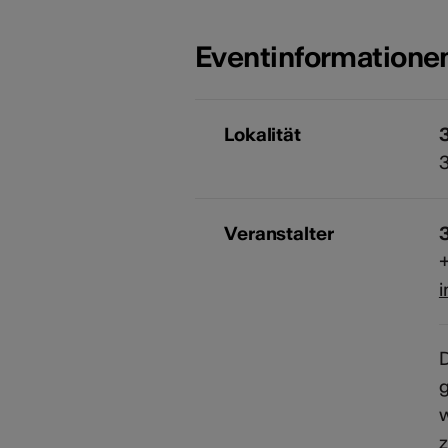
Eventinformatione
Lokalität
Veranstalter
+
i
D
w
z