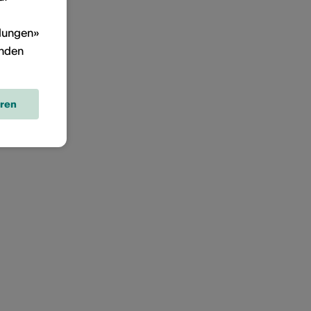
llungen»
inden
eren