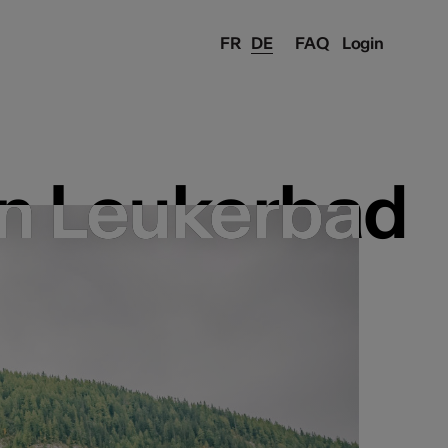
FR
DE
FAQ
Login
en Leukerbad
en Leukerbad