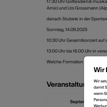
17:30 Uhr Gottesdienst musikal
Amici und Urs Grossmann (Alp
danach Stubete in der Sportar
Sonntag, 14.09.2025
10:30 Uhr Gesamtkonzert auf 
13:00 Uhr bis 16.00 Uhr in ver
Welche Formation wo spielt e
Wir
Wir set
Veranstaltungsdat
damit S
wenn Si
Persona
September 2025
Werbung