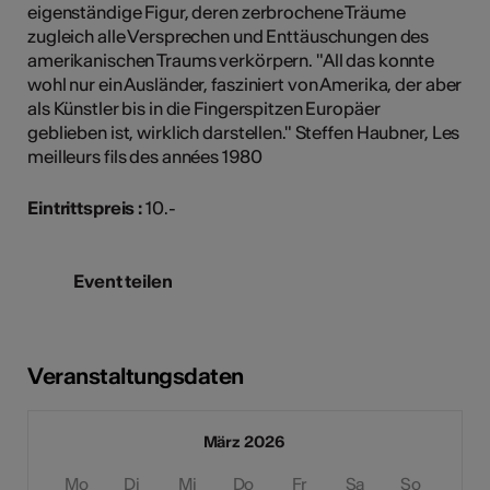
eigenständige Figur, deren zerbrochene Träume
zugleich alle Versprechen und Enttäuschungen des
amerikanischen Traums verkörpern. "All das konnte
wohl nur ein Ausländer, fasziniert von Amerika, der aber
als Künstler bis in die Fingerspitzen Europäer
geblieben ist, wirklich darstellen." Steffen Haubner, Les
meilleurs fils des années 1980
Eintrittspreis :
10.-
Event teilen
Veranstaltungsdaten
März 2026
Mo
Di
Mi
Do
Fr
Sa
So