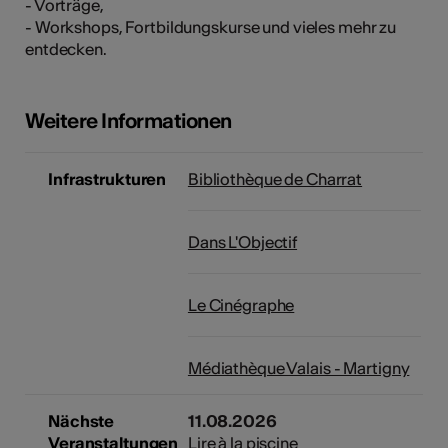
- Vorträge,
- Workshops, Fortbildungskurse und vieles mehr zu
entdecken.
Kunst
Weitere Informationen
Infrastrukturen
Bibliothèque de Charrat
Dans L'Objectif
Le Cinégraphe
Médiathèque Valais - Martigny
Nächste
11.08.2026
Veranstaltungen
Lire à la piscine