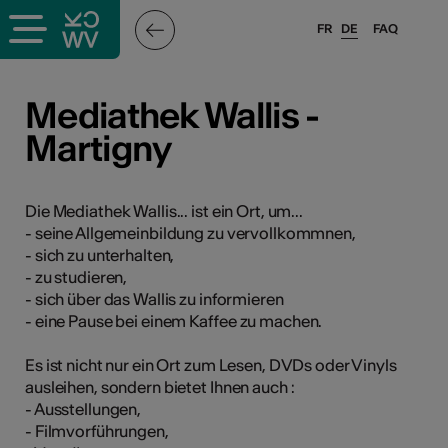
FR
DE
FAQ
ffende &
Mediathek Wallis -
Martigny
nnen
Die Mediathek Wallis... ist ein Ort, um...
- seine Allgemeinbildung zu vervollkommnen,
anstalter
- sich zu unterhalten,
- zu studieren,
- sich über das Wallis zu informieren
- eine Pause bei einem Kaffee zu machen.
Es ist nicht nur ein Ort zum Lesen, DVDs oder Vinyls
n
ausleihen, sondern bietet Ihnen auch :
- Ausstellungen,
n
- Filmvorführungen,