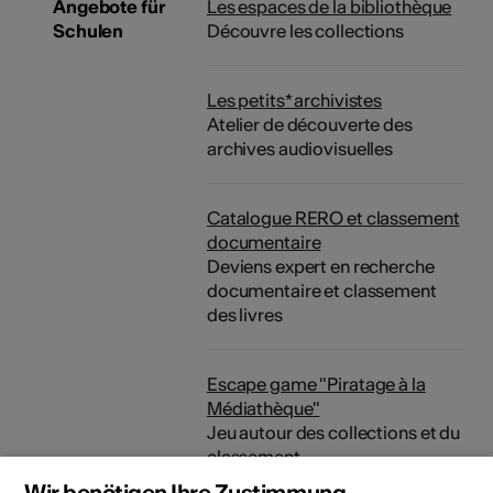
Angebote für
Les espaces de la bibliothèque
Schulen
Découvre les collections
Les petits* archivistes
Atelier de découverte des
archives audiovisuelles
Catalogue RERO et classement
documentaire
Deviens expert en recherche
documentaire et classement
des livres
Escape game "Piratage à la
Médiathèque"
Jeu autour des collections et du
classement
Wir benötigen Ihre Zustimmung