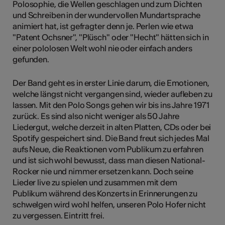
Polosophie, die Wellen geschlagen und zum Dichten
und Schreiben in der wundervollen Mundartsprache
animiert hat, ist gefragter denn je. Perlen wie etwa
"Patent Ochsner", "Plüsch" oder "Hecht" hätten sich in
einer pololosen Welt wohl nie oder einfach anders
gefunden.
Der Band geht es in erster Linie darum, die Emotionen,
welche längst nicht vergangen sind, wieder aufleben zu
lassen. Mit den Polo Songs gehen wir bis ins Jahre 1971
zurück. Es sind also nicht weniger als 50 Jahre
Liedergut, welche derzeit in alten Platten, CDs oder bei
Spotify gespeichert sind. Die Band freut sich jedes Mal
aufs Neue, die Reaktionen vom Publikum zu erfahren
und ist sich wohl bewusst, dass man diesen National-
Rocker nie und nimmer ersetzen kann. Doch seine
Lieder live zu spielen und zusammen mit dem
Publikum während des Konzerts in Erinnerungen zu
schwelgen wird wohl helfen, unseren Polo Hofer nicht
zu vergessen. Eintritt frei.