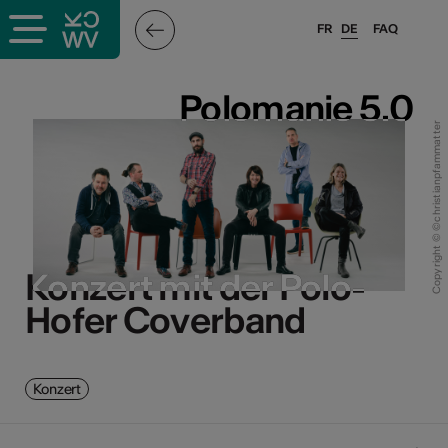
FR
DE
FAQ
Polomanie 5.0
Polomanie 5.0
Copyright © ©christianpfammatter
Konzert mit der Polo-
Konzert mit der Polo-
Hofer Coverband
Hofer Coverband
Konzert