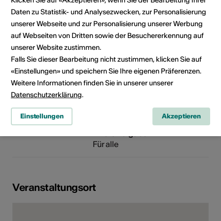
Klicken Sie auf «Akzeptieren», wenn Sie der Bearbeitung Ihrer
Gliserallee 91
Daten zu Statistik- und Analysezwecken, zur Personalisierung
3902 Brig-Glis
unserer Webseite und zur Personalisierung unserer Werbung
Telefon +41 27 923 13 13
auf Webseiten von Dritten sowie der Besuchererkennung auf
Reservationen +41 27 923 13 13
unserer Website zustimmen.
E-Mail
Falls Sie dieser Bearbeitung nicht zustimmen, klicken Sie auf
Webseite
«Einstellungen» und speichern Sie Ihre eigenen Präferenzen.
Weitere Informationen finden Sie in unserer unserer
Datenschutzerklärung
.
Rubrik
Art der Veranstaltung
Konzert
Einstellungen
Akzeptieren
Altersfreigabe
Für alle
Veranstaltungsort