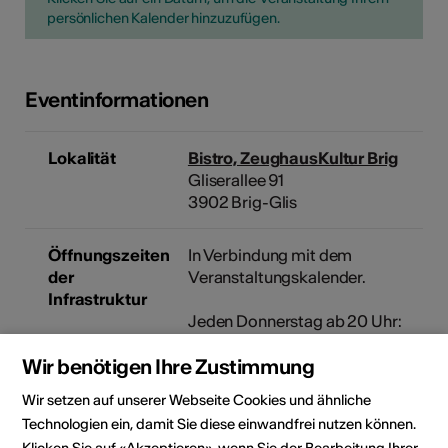
persönlichen Kalender hinzuzufügen.
Eventinformationen
Lokalität
Bistro, ZeughausKultur Brig
Gliserallee 91
3902 Brig-Glis
Öffnungszeiten
In Verbindung mit dem
der
Veranstaltungskalender.
Infrastruktur
Jeden Donnerstag ab 20 Uhr:
"Abusitz": Gemütlicher Hock im
Wir benötigen Ihre Zustimmung
Bistro mit Live Auftritt in
Musik/Film/Theater.
Wir setzen auf unserer Webseite Cookies und ähnliche
Technologien ein, damit Sie diese einwandfrei nutzen können.
Veranstalter
ZeughausKultur Brig