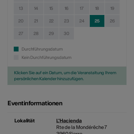
13
14
15
16
17
18
19
20
21
22
23
24
25
26
27
28
29
30
Durchführungsdatum
Kein Durchführungsdatum
Klicken Sie auf ein Datum, um die Veranstaltung Ihrem
persönlichen Kalender hinzuzufügen.
Eventinformationen
Lokalität
L'Hacienda
Rte de la Mondérêche 7
3960 Sierre