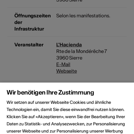
Öffnungszeiten
Selon les manifestations.
der
Infrastruktur
Veranstalter
L'Hacienda
Rte de la Mondérêche 7
3960 Sierre
E-Mail
Webseite
Wir benötigen Ihre Zustimmung
Rubrik
Art der Veranstaltung
Wir setzen auf unserer Webseite Cookies und ähnliche
Konzert
Technologien ein, damit Sie diese einwandfrei nutzen können.
Altersfreigabe
Klicken Sie auf «Akzeptieren», wenn Sie der Bearbeitung Ihrer
Für alle
Daten zu Statistik- und Analysezwecken, zur Personalisierung
unserer Webseite und zur Personalisierung unserer Werbung