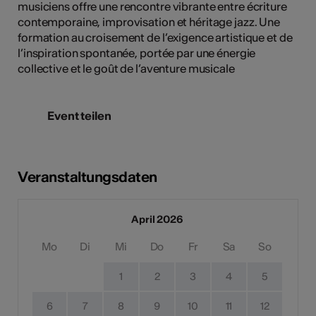
musiciens offre une rencontre vibrante entre écriture
contemporaine, improvisation et héritage jazz. Une
formation au croisement de l’exigence artistique et de
l’inspiration spontanée, portée par une énergie
collective et le goût de l’aventure musicale
Event teilen
Veranstaltungsdaten
April 2026
Mo
Di
Mi
Do
Fr
Sa
So
1
2
3
4
5
6
7
8
9
10
11
12