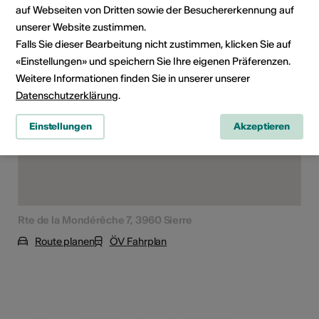
auf Webseiten von Dritten sowie der Besuchererkennung auf
unserer Website zustimmen.
Veranstaltungsort
Falls Sie dieser Bearbeitung nicht zustimmen, klicken Sie auf
«Einstellungen» und speichern Sie Ihre eigenen Präferenzen.
Weitere Informationen finden Sie in unserer unserer
Datenschutzerklärung
.
Einstellungen
Akzeptieren
Rte de la Mondérêche 7, 3960 Sierre
Route planen
ÖV Fahrplan