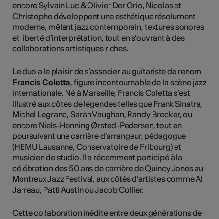
encore Sylvain Luc & Olivier Der Orio, Nicolas et
Christophe développent une esthétique résolument
moderne, mêlant jazz contemporain, textures sonores
et liberté d’interprétation, tout en s’ouvrant à des
collaborations artistiques riches.
Le duo a le plaisir de s’associer au guitariste de renom
Francis Coletta
, figure incontournable de la scène jazz
internationale. Né à Marseille, Francis Coletta s’est
illustré aux côtés de légendes telles que Frank Sinatra,
Michel Legrand, Sarah Vaughan, Randy Brecker, ou
encore Niels-Henning Ørsted-Pedersen, tout en
poursuivant une carrière d’arrangeur, pédagogue
(HEMU Lausanne, Conservatoire de Fribourg) et
musicien de studio. Il a récemment participé à la
célébration des 50 ans de carrière de Quincy Jones au
Montreux Jazz Festival, aux côtés d’artistes comme Al
Jarreau, Patti Austin ou Jacob Collier.
Cette collaboration inédite entre deux générations de