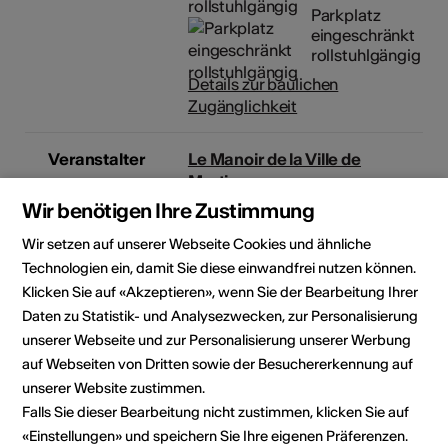
Parkplatz
eingeschränkt
rollstuhlgängig
Details zur baulichen
Zugänglichkeit
Veranstalter
Le Manoir de la Ville de
Martigny
Centre d'art contemporain
Wir benötigen Ihre Zustimmung
3, Rue du Manoir
Wir setzen auf unserer Webseite Cookies und ähnliche
1920 Martigny
Telefon 027 721 22 30
Technologien ein, damit Sie diese einwandfrei nutzen können.
Reservationen 027 721 22 30
Klicken Sie auf «Akzeptieren», wenn Sie der Bearbeitung Ihrer
Fax 027 721 22 32
Daten zu Statistik- und Analysezwecken, zur Personalisierung
E-Mail
unserer Webseite und zur Personalisierung unserer Werbung
Webseite
auf Webseiten von Dritten sowie der Besuchererkennung auf
unserer Website zustimmen.
Falls Sie dieser Bearbeitung nicht zustimmen, klicken Sie auf
«Einstellungen» und speichern Sie Ihre eigenen Präferenzen.
Rubrik
Art der Veranstaltung