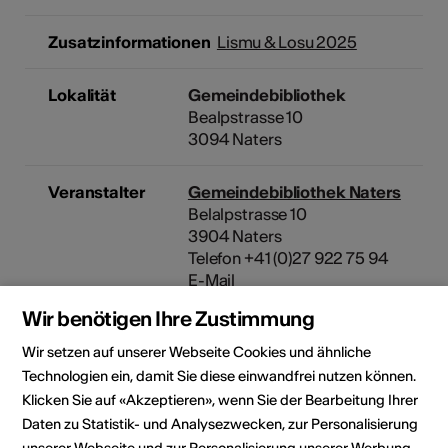
Zusatzinformationen
Lismu & Losu 2025
Lokalität
Gemeindebibliothek
Bealpstrasse 10
3094 Naters
Veranstalter
Gemeindebibliothek Naters
Belalpstrasse 10
3904 Naters
Telefon +41 (0)27 922 75 94
E-Mail
Webseite
Wir benötigen Ihre Zustimmung
Wir setzen auf unserer Webseite Cookies und ähnliche
Rubrik
Art der Veranstaltung
Technologien ein, damit Sie diese einwandfrei nutzen können.
Lesung
Weiteres
Klicken Sie auf «Akzeptieren», wenn Sie der Bearbeitung Ihrer
Altersfreigabe
Daten zu Statistik- und Analysezwecken, zur Personalisierung
Für alle
unserer Webseite und zur Personalisierung unserer Werbung