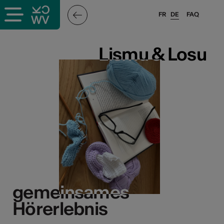
FR
DE
FAQ
Lismu & Losu
Lismu & Losu
gemeinsames
gemeinsames
Hörerlebnis
Hörerlebnis