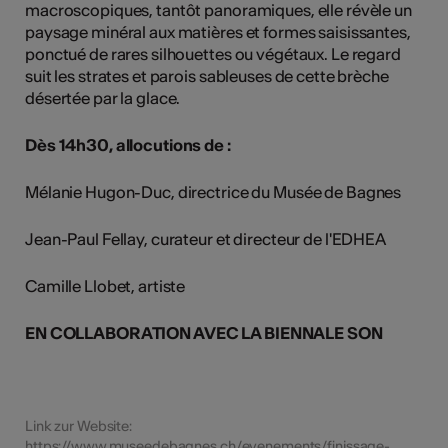
macroscopiques, tantôt panoramiques, elle révèle un
paysage minéral aux matières et formes saisissantes,
ponctué de rares silhouettes ou végétaux. Le regard
suit les strates et parois sableuses de cette brèche
désertée par la glace.
Dès 14h30, allocutions de :
Mélanie Hugon-Duc, directrice du Musée de Bagnes
Jean-Paul Fellay, curateur et directeur de l'EDHEA
Camille Llobet, artiste
EN COLLABORATION AVEC LA BIENNALE SON
Link zur Website:
https://www.museedebagnes.ch/evenements/finissage-