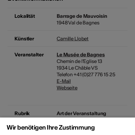
Lokalität
Barrage de Mauvoisin
1948 Val de Bagnes
Künstler
Camille Llobet
Veranstalter
Le Musée de Bagnes
Chemin de l'Eglise 13
1934 Le Châble VS
Telefon +41 (0)27 776 15 25
E-Mail
Webseite
Rubrik
Art der Veranstaltung
Ausstellung
Weiteres
Wir benötigen Ihre Zustimmung
Altersfreigabe