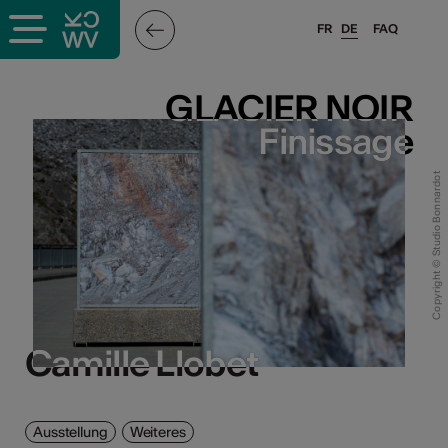
FR
DE
FAQ
GLACIER NOIR
GLACIER NOIR
Finissage
Finissage
Copyright © Studio Bonnardot
Camille Llobet
Camille Llobet
Ausstellung
Weiteres