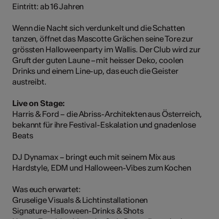
Eintritt: ab 16 Jahren
Wenn die Nacht sich verdunkelt und die Schatten
tanzen, öffnet das Mascotte Grächen seine Tore zur
grössten Halloweenparty im Wallis. Der Club wird zur
Gruft der guten Laune –mit heisser Deko, coolen
Drinks und einem Line-up, das euch die Geister
austreibt.
Live on Stage:
Harris & Ford – die Abriss-Architekten aus Österreich,
bekannt für ihre Festival-Eskalation und gnadenlose
Beats
DJ Dynamax – bringt euch mit seinem Mix aus
Hardstyle, EDM und Halloween-Vibes zum Kochen
Was euch erwartet:
Gruselige Visuals & Lichtinstallationen
Signature-Halloween-Drinks & Shots