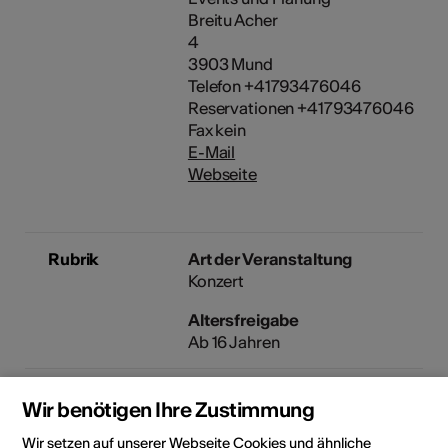
Breitu Acher
4
3903 Mund
Telefon +41793476046
Reservationen +41793476046
Fax kein
E-Mail
Webseite
Rubrik
Art der Veranstaltung
Konzert
Altersfreigabe
Ab 16 Jahren
Wir benötigen Ihre Zustimmung
Veranstaltungsort
Wir setzen auf unserer Webseite Cookies und ähnliche