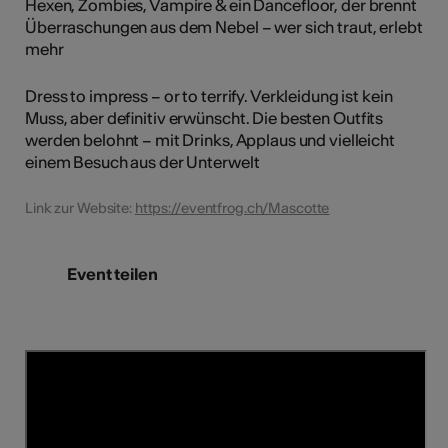
Hexen, Zombies, Vampire & ein Dancefloor, der brennt
Überraschungen aus dem Nebel – wer sich traut, erlebt
mehr
Dress to impress – or to terrify. Verkleidung ist kein
Muss, aber definitiv erwünscht. Die besten Outfits
werden belohnt – mit Drinks, Applaus und vielleicht
einem Besuch aus der Unterwelt
Link zur Website:
https://eventfrog.ch/Mascotte
Event teilen