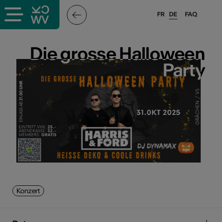
FR
DE
FAQ
Die grosse Halloween
Die grosse Halloween
Party
Party
Konzert